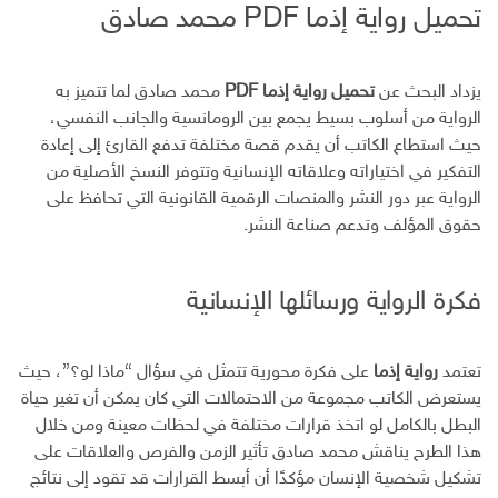
تحميل رواية إذما PDF محمد صادق
يزداد البحث عن
تحميل رواية إذما PDF
محمد صادق لما تتميز به
الرواية من أسلوب بسيط يجمع بين الرومانسية والجانب النفسي،
حيث استطاع الكاتب أن يقدم قصة مختلفة تدفع القارئ إلى إعادة
التفكير في اختياراته وعلاقاته الإنسانية وتتوفر النسخ الأصلية من
الرواية عبر دور النشر والمنصات الرقمية القانونية التي تحافظ على
حقوق المؤلف وتدعم صناعة النشر.
فكرة الرواية ورسائلها الإنسانية
تعتمد
رواية إذما
على فكرة محورية تتمثل في سؤال “ماذا لو؟”، حيث
يستعرض الكاتب مجموعة من الاحتمالات التي كان يمكن أن تغير حياة
البطل بالكامل لو اتخذ قرارات مختلفة في لحظات معينة ومن خلال
هذا الطرح يناقش محمد صادق تأثير الزمن والفرص والعلاقات على
تشكيل شخصية الإنسان مؤكدًا أن أبسط القرارات قد تقود إلى نتائج