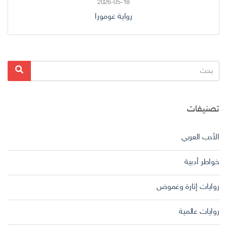
2026-05-18
رواية غومورا
البحث
بحث
عن:
تصنيفات
الأدب العربي
خواطر أدبية
روايات إثارة وغموض
روايات عالمية