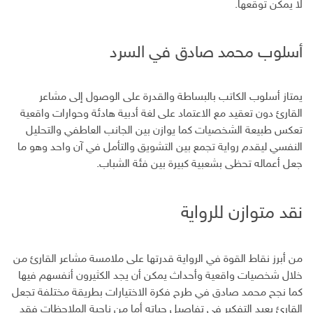
لا يمكن توقعها.
أسلوب محمد صادق في السرد
يمتاز أسلوب الكاتب بالبساطة والقدرة على الوصول إلى مشاعر
القارئ دون تعقيد مع الاعتماد على لغة أدبية هادئة وحوارات واقعية
تعكس طبيعة الشخصيات كما يوازن بين الجانب العاطفي والتحليل
النفسي ليقدم رواية تجمع بين التشويق والتأمل في آن واحد وهو ما
جعل أعماله تحظى بشعبية كبيرة بين فئة الشباب.
نقد متوازن للرواية
من أبرز نقاط القوة في الرواية قدرتها على ملامسة مشاعر القارئ من
خلال شخصيات واقعية وأحداث يمكن أن يجد الكثيرون أنفسهم فيها
كما نجح محمد صادق في طرح فكرة الاختيارات بطريقة مختلفة تجعل
القارئ يعيد التفكير في تفاصيل حياته أما من ناحية الملاحظات فقد