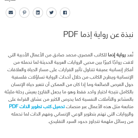
ف
ت
ل
ب
ا
ا
و
ي
ن
ل
ي
ي
ن
ت
ب
نبذة عن رواية إذما PDF
س
ت
ك
ر
ر
ب
ر
ـ
س
ي
و
د
ت
د
ك
ا
ا
تُعد
رواية إذما
للكاتب المصري محمد صادق من الأعمال الأدبية التي
ن
ل
لاقت رواجًا كبيرًا بين محبي الروايات العربية الحديثة لما تحمله من
إ
أفكار إنسانية عميقة تتناول تأثير القرارات على مسار الحياة والعلاقات
ل
الإنسانية ويطرح الكاتب من خلال أحداث الرواية تساؤلات فلسفية
ك
حول الفرص الضائعة وما إذا كان من الممكن أن تتغير حياة الإنسان
ت
بالكامل نتيجة اختيار واحد فقط وهو ما يجعل القارئ يعيش رحلة مليئة
ر
بالمشاعر والتأملات النفسية كما يحرص الكثير من عشاق القراءة على
و
ن
متابعة مثل هذه الأعمال عبر منصات
تحميل كتب تطوير الذات PDF
ي
والروايات التي تهتم بتطوير الوعي الإنساني وفهم الذات لما تحمله
من رسائل ملهمة تتجاوز حدود السرد التقليدي.