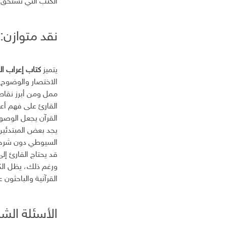
الكتب التي تستحق ا
نقد متوازن:
يتميز
كتاب إعراب ال
الاختصار والوضوح،
ممل ومن أبرز نقاط 
القارئ على فهم أعم
القرآن يجعل الوصول
يجد بعض المبتدئي
السيوطي دون شرح ت
قد يحتاج القارئ 
ورغم ذلك، يظل الكت
القرآنية والباحثو
الأسئلة الش