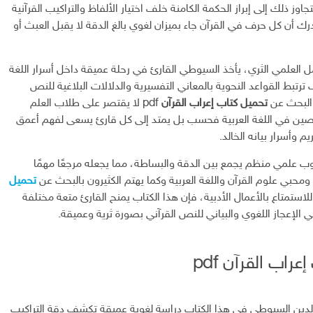
اوز ذلك إلى إبراز الحكمة الكامنة خلف اختيار الألفاظ والتراكيب القرآنية
رك أن كل حرف في القرآن جاء بميزان لغوي بالغ الدقة لا يقبل العبث أو
 العلمي الثري، يأخذ السيوطي القارئ في رحلة عميقة داخل أسرار اللغة
ترتبط القواعد النحوية بالمعاني التفسيرية والدلالات البلاغية للنص
 البحث عن
تحميل كتاب إعراب القرآن
pdf لا يقتصر على طلاب العلم
ين في اللغة العربية فحسب بل يمتد إلى كل قارئ يسعى لفهم أعمق
يم وأسرار بيانه الخالد.
وب علمي منظم يجمع بين الدقة والبساطة، مما يجعله مرجعًا مهمًا
 ومحبي علوم القرآن واللغة العربية وكما يهتم الكثيرون بالبحث عن
تحميل
لاستمتاع بالأعمال الأدبية، فإن هذا الكتاب يمنح القارئ متعة مختلفة
 الإعجاز اللغوي والبياني للنص القرآني بصورة ثرية وعميقة.
راب القرآن pdf
الدين السيوطي في هذا الكتاب دراسة لغوية عميقة تكشف دقة التراكيب