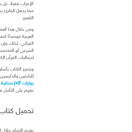
ا
الإعراب فقط، بل يتج
ل
مما يجعل القارئ يد
إ
التغيير.
ل
ك
ومن خلال هذا العمل
ت
العربية موضحًا كيف 
ر
القرآني، لذلك فإن
و
الشرعي أو المتخصص
ن
لجماليات القرآن الكر
ي
ويتميز الكتاب بأسل
للباحثين والدارسين
روايات pdf مجانية
ل
تقوم على التأمل في
تحميل كتاب إع
يقدم الإمام جلال 