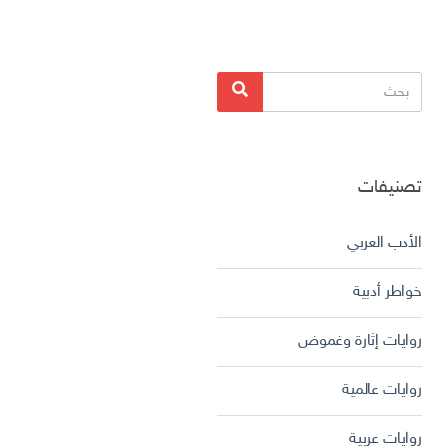
البحث
بحث
عن:
تصنيفات
الأدب العربي
خواطر أدبية
روايات إثارة وغموض
روايات عالمية
روايات عربية