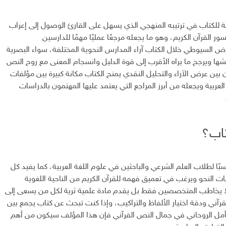
ة للكتاب في ترتيبه المنهجي الذي يسهل على القارئ الوصول إلى إعراب
ر القرآن الكريم، وهو ما يجعله مرجعًا عمليًا مهمًا للدارسين
السيوطي خلال الكتاب آراء المدارس النحوية المختلفة، سواء البصرية
قشها ويرجح ما يراه الأقرب إلى قوة الدليل وانسجام المعنى مع روح النص
ن بين عرض الآراء والتحليل النقدي يمنح الكتاب مكانة كبيرة بين مؤلفات
العربية ويجعله من أبرز المراجع التي يعتمد عليها المهتمون بالدراسات
تاب؟
بًا لطلاب العلم الشرعي والباحثين في علوم اللغة العربية، كما يفيد كل
 النحو ويرغب في تعميق فهمه للقرآن الكريم من الناحية اللغوية
 لا يخاطب المتخصصين فقط بل يقدم مادة علمية ثرية لكل من يسعى إلى
لقرآني ودقة اختيار الألفاظ والتراكيب، وإذا كنت تبحث عن كتاب يجمع بين
التأمل الروحاني في جمال النص القرآني فإن هذا المؤلف سيكون من أهم