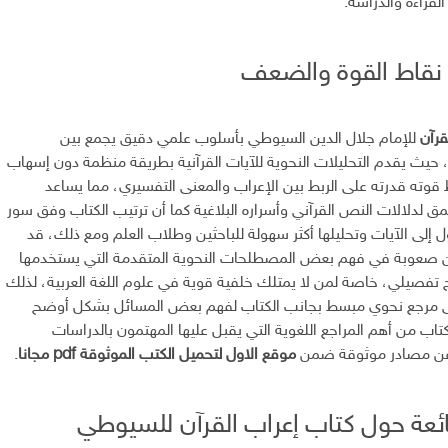
لقراءة والدراسة.
 نقاط القوة والضعف
قرآن
للإمام جلال الدين السيوطي بأسلوب علمي دقيق يجمع بين
 حيث يقدم التحليلات النحوية للآيات القرآنية بطريقة منظمة دون إسهاب
قوته قدرته على الربط بين الإعراب والمعنى التفسيري، مما يساعد
ق لدلالات النص القرآني وأسراره البلاغية كما أن ترتيب الكتاب وفق سور
 إلى الآيات وتحليلها أكثر سهولة للباحثين وطلاب العلم ومع ذلك، قد
ن صعوبة في فهم بعض المصطلحات النحوية المتقدمة التي يستخدمها
فصيلي، خاصة لمن لا يمتلك خلفية قوية في علوم اللغة العربية، لذلك
إلى مرجع نحوي مبسط بجانب الكتاب لفهم بعض المسائل بشكل أوضح
اب من أهم المراجع اللغوية التي يقبل عليها المهتمون بالدراسات
ن عن مصادر موثوقة ضمن
موقع الاول لتحميل الكتب الموثوقة pdf مجانا
.
ائعة حول كتاب إعراب القرآن للسيوطي