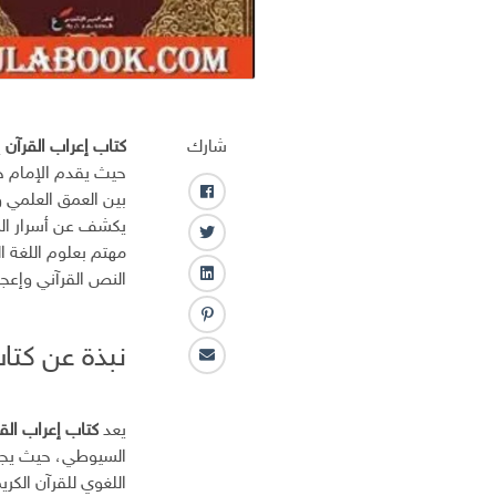
شارك
كتاب إعراب القرآن
ي
حيث يقدم الإمام جل
بين العمق العلمي 
ف
ا
يكشف عن أسرار البيا
ت
ي
مهتم بعلوم اللغة ا
و
س
النص القرآني وإعج
ل
ي
ب
ي
ت
و
ب
ن
ر
ك
ن
نبذة عن كتاب 
ك
ا
ت
ـ
ل
ر
د
ب
س
ا
يعد
كتاب إعراب الق
ر
ت
ن
السيوطي، حيث يجمع
ي
د
اللغوي للقرآن الكر