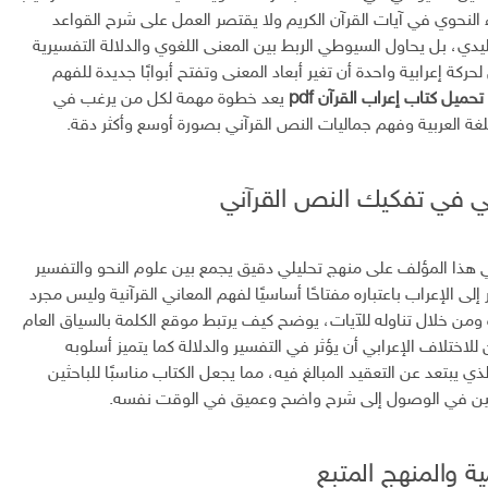
اء النحوي في آيات القرآن الكريم ولا يقتصر العمل على شرح القواعد
دي، بل يحاول السيوطي الربط بين المعنى اللغوي والدلالة التفسيرية
كة إعرابية واحدة أن تغير أبعاد المعنى وتفتح أبوابًا جديدة للفهم
تحميل كتاب إعراب القرآن pdf
يعد خطوة مهمة لكل من يرغب في
لغة العربية وفهم جماليات النص القرآني بصورة أوسع وأكثر دقة.
ي في تفكيك النص القرآني
هذا المؤلف على منهج تحليلي دقيق يجمع بين علوم النحو والتفسير
إلى الإعراب باعتباره مفتاحًا أساسيًا لفهم المعاني القرآنية وليس مجرد
ومن خلال تناوله للآيات، يوضح كيف يرتبط موقع الكلمة بالسياق العام
اختلاف الإعرابي أن يؤثر في التفسير والدلالة كما يتميز أسلوبه
ذي يبتعد عن التعقيد المبالغ فيه، مما يجعل الكتاب مناسبًا للباحثين
غبين في الوصول إلى شرح واضح وعميق في الوقت نفسه.
ية والمنهج المتبع