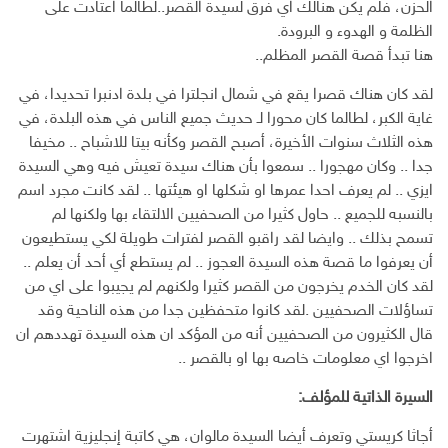
الحزن، فلم يكن هنالك اي فرق لسيدة القصر..لطالما اعتادت على
الظلمة و الهدوء و البرودة.
هنا تبدأ قصة القصر المظلم..
لقد كان هناك قصرا يقع في شمال انجلترا في بلدة ادنبرا تحديدا، في
غاية الكبر، لطالما كان محورا لـ حديث جميع الناس في هذه البلدة، في
هذه الثلاث سنوات الأخيرة، أصبح القصر وكأنه بيتا للاشباح .. مخيفا
جدا .. وكان مهجورا .. سمعوا بأن هناك سيدة تعيش فيه وهي السيدة
ايزي .. لم يعرف احدا عمرها او شكلها او هيئتها .. لقد كانت مجرد اسم
بالنسبه للجميع .. حاول كثيرا من الصحفيين الالتقاء بها ولكنها لم
تسمح بذلك .. وايضا لقد راقبو القصر لفترات طويلة لكي يستطيعون
أن يعرفوا ما قصة هذه السيدة العجوز .. لم يستطع أي أحد أن يعلم ..
لقد كان الخدم يخرجون من القصر كثيرا ولكنهم لم يجيبوا على اي من
تساؤلات الصحفيين .لقد كانوا متحفظين جدا من هذه الناحية وقد
قال الكثيرون من الصحفيين أنه من المؤكد ان هذه السيدة تهددهم ان
اخرجوا اي معلومات خاصه بها او بالقصر ..
السيرة الذاتية للمؤلف:
أجاثا كريستي وتعرف أيضا السيدة مالوان، هي كاتبة إنجليزية اشتهرت