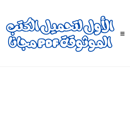
ا
ل
ق
ا
ئ
م
ة