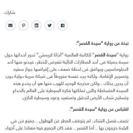
شارك
ف
ت
ل
ب
ا
ا
و
ي
ن
ل
ي
ي
ن
ت
ب
نبذة عن رواية “سيدة القصر”:
س
ت
ك
ر
ر
ب
ر
ـ
س
ي
رواية “
سيدة القصر
” للكاتبة العالمية “أجاثا كريستي” تدور أحداثها حول
و
د
ت
د
سيدة جميلة فى أحد المطارات النائية تتعرض للخطر، فيدنو منها أحد
ك
ا
ا
الدبلوماسيين ويوافق فى لحظة ضعف على إقراضها جواز سفره
ن
ل
وتصريح الإقامة، ولكنه يجد نفسه متورطاً فى شبكة سرية دولية دون
إ
أن يدرى بذلك ، ولكن مخرجه الوحيد للهرب منها هو أن يخدع هذه
ل
ك
السيدة المتسلطة والتي تملكتها فكرة السيطرة على العالم بالخداع
ت
وتسليح شباب الأرض لتحقق وتستعيد وعود وسيطرة النازي.
ر
و
اقتباس عن رواية “سيدة القصر”:
ن
تصف فصل الشتاء.. لم يتوقف المطر عن الهطول .. جميع من في
ي
البلدة حزينون بها .. أما القصر .. فقد كان الجميع فيه معتادا على أجواء