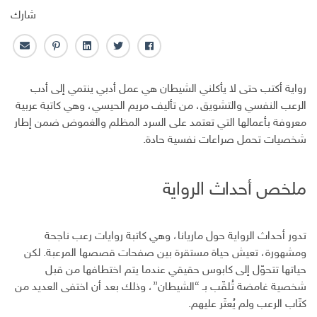
شارك
ف
ت
ل
ب
ا
ا
و
ي
ن
ل
ي
ي
ن
ت
ب
رواية أكتب حتى لا يأكلني الشيطان هي عمل أدبي ينتمي إلى أدب
س
ت
ك
ر
ر
الرعب النفسي والتشويق، من تأليف مريم الحيسي، وهي كاتبة عربية
ب
ر
ـ
س
ي
معروفة بأعمالها التي تعتمد على السرد المظلم والغموض ضمن إطار
و
د
ت
د
شخصيات تحمل صراعات نفسية حادة.
ك
ا
ا
ن
ل
إ
ملخص أحداث الرواية
ل
ك
ت
ر
تدور أحداث الرواية حول ماريانا، وهي كاتبة روايات رعب ناجحة
و
ومشهورة، تعيش حياة مستقرة بين صفحات قصصها المرعبة. لكن
ن
حياتها تتحوّل إلى كابوس حقيقي عندما يتم اختطافها من قبل
ي
شخصية غامضة تُلقّب بـ “الشيطان”، وذلك بعد أن اختفى العديد من
كتّاب الرعب ولم يُعثَر عليهم.