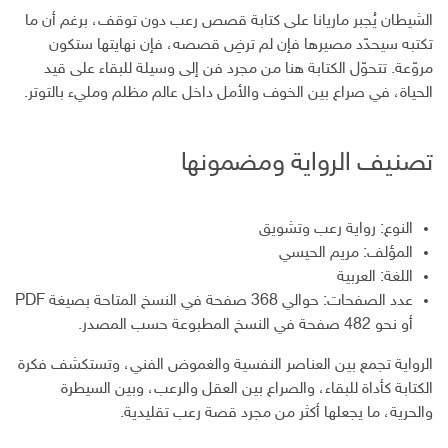
الشيطان يُجبر ماريانا على كتابة قصص رعب دون توقف، برغم أن ما
تكتبه سيحدّد مصيرها فإن لم ترضِ قصصه، فإن نهايتها ستكون
مروّعة. تتحوّل الكتابة هنا من مجرد فن إلى وسيلة للبقاء على قيد
الحياة، في صراع بين الخوف والأمل داخل عالم مظلم ومليء بالتوتر.
تصنيف الرواية ومضمونها
النوع: رواية رعب وتشويق
المؤلف: مريم الحيسي
اللغة: العربية
عدد الصفحات: حوالي 368 صفحة في النسخ المتاحة بصيغة PDF
أو نحو 482 صفحة في النسخ المطبوعة حسب المصدر.
الرواية تجمع بين العناصر النفسية والغموض الفني، وتستكشف فكرة
الكتابة كأداة للبقاء، والصراع بين العقل والرعب، وبين السيطرة
والحرية، ما يجعلها أكثر من مجرد قصة رعب تقليدية.