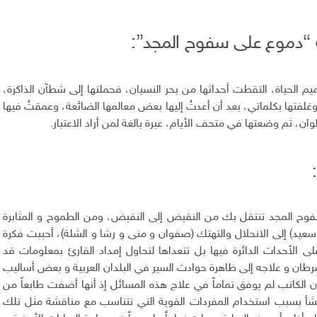
“دموع على سفوح المجد”:
م الحياة، التقطت أحداثها من بحر النسيان، فحملتها إلى شطآن الذاكرة،
غلفتها بكلماتي، بعد أن أعدتُ إليها بعض معالمها الضائعة، وعمقتُ فيها
ن، ثم وضعتها في متحف الأيام، عبرة بالغة لمن أراد الاعتبار.
فوح المجد تنتقل بك من النقيض إلى النقيض، ومن الطموح و المثابرة
عيد) إلى الانحلال والتهتك (صفوان و منى و رشا و الشلة)، أحببت فكرة
 على الأحداث الدائرة فيها بل تتعداها لتحاول إمداد القارئ بمعلومات قد
ان و علاجه إلى ظاهرة حوادث السير في البلدان العربية و بعض أساليب
ن الكاتب لم يوفق تماماً في علاج هذه المسائل إذ أنها أضفت طابعاً من
نشأ بسبب استخدام المفردات القوية التي تتناسب مع مناقشة مثل تلك