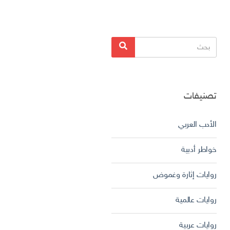
البحث
بحث
عن:
تصنيفات
الأدب العربي
خواطر أدبية
روايات إثارة وغموض
روايات عالمية
روايات عربية