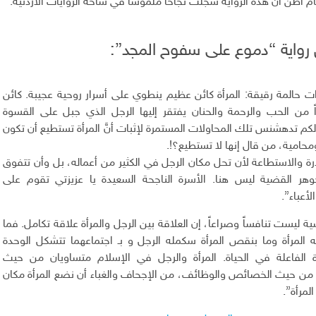
م أظن أن هذه الرواية سجلت نجاحاً ملموساً في ساحة الروايات الأردنية.
رواية “دموع على سفوح المجد”:
ات حالمة رقيقة: المرأة كائن عظيم ينطوي على أسرار روحية عجيبة. كائن
 من الحب والرحمة والحنان يفتقر إليها الرجل الذي جبل على القسوة
كم تدهشنس تلك المحاولات المستمرة لإثبات أنَّ المرأة تستطيع أن تكون
حامية، من قال إنها لا تستطيع؟!.
قدرة والاستطاعة لأن تحل مكان الرجل في الكثير من أعماله، بل وأن تتفوق
وهر القضية ليس هنا. الأسرة الناجحة السعيدة يا عزيزتي تقوم على
عباء”.
ة ليست تنافساً وصراعاً، إن العلاقة بين الرجل والمرأة علاقة تكامل. فما
المرأة وما بنقص المرأة سكمله الرجل و بـ اجتماعهما تتشكل الوحدة
رة الفاعلة في الحياة. المرأة والرجل في الإسلام متساويان من حيث
ن من حيث الخصائص والوظائف، من الإجحاف والغباء أن نضع المرأة مكان
لمرأة”.