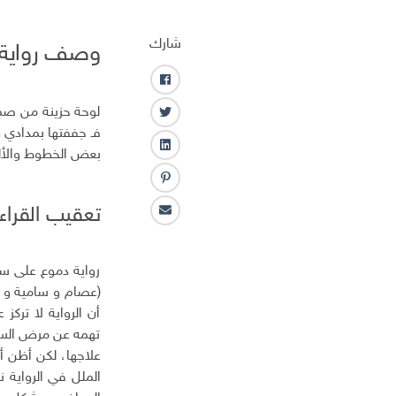
شارك
وصف رواية 
ف
ا
لوحة حزينة من صمي
ت
ي
فـ جففتها بمدادي و
و
س
ل
بعض الخطوط والألوا
ي
ب
ي
ت
و
ب
ن
ر
ك
ن
ك
تعقيب القراء:
ا
ت
ـ
ل
ر
د
ب
س
ا
رواية دموع على س
ر
ت
ن
(عصام و سامية و س
ي
د
أن الرواية لا تركز
ا
تهمه عن مرض السرط
ل
علاجها، لكن أظن أ
إ
الملل في الرواية 
ل