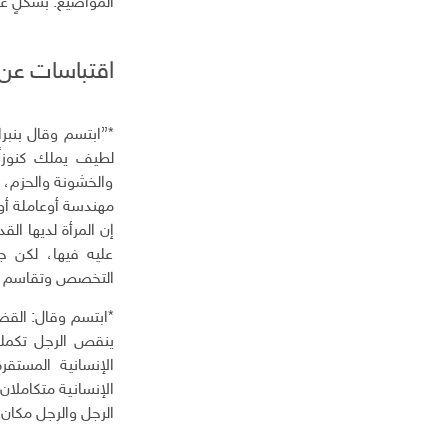
المواضيع. بشكلٍ عا
ك
ت
ر
اقتباسات عن 
و
ن
ي
*”ابتسم وقال بنبر
لطيف يملك كنوزاً
والخشونة والحزم، ل
مهندسة أوعاملة أوم
إن المرأة لديها ال
عليه فيها، لكن ج
التخصص وتقاسم الأ
*ابتسم وقال: القضي
ينقص الرجل تكمله 
الإنسانية المستق
الإنسانية متكاملا
الرجل والرجل مكان ا