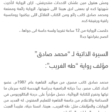
ومش هقول مين علشان الاحداث متتحرقش، ازاى الرواية اتأخرت
شهرتها كده او بمعنى ادق هيبتا اللى شهرتها، الرواية رائعة وممتعة
ومحمد صادق كاتب رائع ومن الكتاب القلائل اللى بيكتبوا رومانسية
راقية ورقيقة كده.
خلصت الرواية من 12 ساعة تقريبا ولسه حاسة انى جواها،،
انصح بقراءتها جداا
السيرة الذاتية لـ “محمد صادق”
مؤلف رواية “طه الغريب”:
محمد صادق كاتب مصري من مواليد القاهرة عام 1987م، عضو
اتحاد كتاب مصر، بدأ حياته الجامعية بدراسة الهندسة لكنه سرعان ما
تركها وتفرغ للكتابة الروائية، حصل مؤخراً على درجة البكالوريوس في
الصحافة والاعلام من جامعة القاهرة للتعليم المفتوح، له العديد من
الروايات والمؤلفات مثل: طه الغريب، هيبتا، انستا حياة، فليبدأ العبث