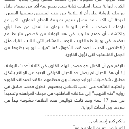
ن
ل
الكبرى لرواية هيبتا، اسلوب كتابة شيق يجمع فيه أكثر من قصة، خلال
إ
قراءتك للرواية تظن أن لا علاقة بين هذه القصص ببعضها البعض،
ل
لدرجة أن الكاب قد فصل بينهم بطريقة القطع الموازي، لكن مع
ك
بلوغك للصفحات الأخير للرواية سرعان ما تعدل عن هذا لرأي
ت
وتكتشف أن جميع ما ورد في هه الرواية من قصص مترابط مع
ر
بعضه، في رواية طه الغريب تنوعت المشاعر التي انتابت القراء مثل
و
ن
(الاخلاص، الحب، الصداقة، الأخوة)، كما تميزت الرواية بخلوها من
ي
الجمل الفلسفية التي تؤرق القارئ.
بالرغم من أن الخيال هو مصدر الهام القارئ في كتابة أحداث الرواية،
إلا أن هذا الخيال لم يصل حد الخيال الخرافي البعيد عن الواقع بشكل
مطلق، شخصيات الرواية جمعت بين معظمهم علاقة الصداقة القوية
والمتينة القائمة على الحب كأساس يجمعهم، تطرق محمد صادق في
رواية “طه الغريب” إلى علاقاته العاطفية في مرحلة المراهقة وتحديداً
في عمر 17 سنة وقد كانت كواليس هذه العلاقة مشوقة جداً في
سردها بين أحداث الرواية.
…………………………………………….
ولكم كثير إحتقاراتى ..
لكم يا من جعلتم الواقع واقعاً…