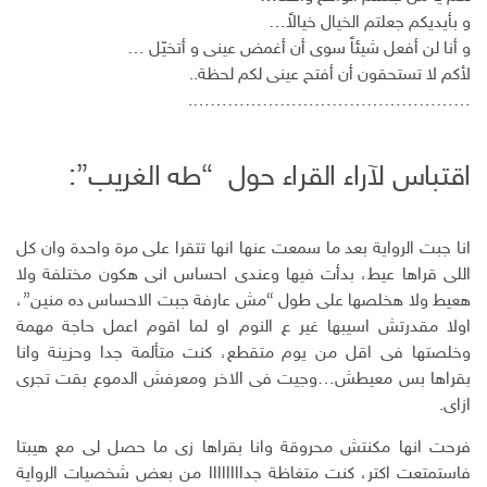
و بأيديكم جعلتم الخيال خيالاً…
و أنا لن أفعل شيئاً سوى أن أغمض عينى و أتخيّل …
لأكم لا تستحقون أن أفتح عينى لكم لحظة..
………………………………………….
اقتباس لآراء القراء حول “طه الغريب”:
انا جبت الرواية بعد ما سمعت عنها انها تتقرا على مرة واحدة وان كل
اللى قراها عيط، بدأت فيها وعندى احساس انى هكون مختلفة ولا
هعيط ولا هخلصها على طول “مش عارفة جبت الاحساس ده منين”،
اولا مقدرتش اسيبها غير ع النوم او لما اقوم اعمل حاجة مهمة
وخلصتها فى اقل من يوم متقطع، كنت متألمة جدا وحزينة وانا
بقراها بس معيطش…وجيت فى الاخر ومعرفش الدموع بقت تجرى
ازاى.
فرحت انها مكنتش محروقة وانا بقراها زى ما حصل لى مع هيبتا
فاستمتعت اكتر، كنت متغاظة جداااااااا من بعض شخصيات الرواية