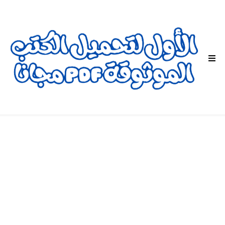
ا
ل
ق
ا
ئ
م
ة