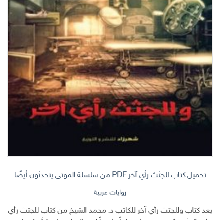
تحميل كتاب للجثث رأي آخر PDF من سلسلة الموتى يتحدثون أيضًا
روايات عربية
يعد كتاب وللجثث رأي آخر للكاتب د. محمد الشيخ من كتاب للجثث رأي