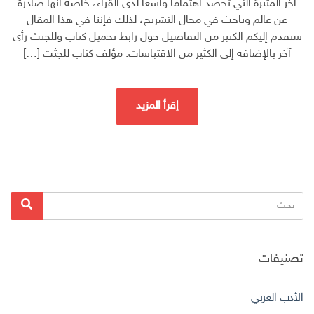
اخر المثيرة التي تحصد اهتماماً واسعاً لدى القراء، خاصة أنها صادرة
عن عالم وباحث في مجال التشريح، لذلك فإننا في هذا المقال
سنقدم إليكم الكثير من التفاصيل حول رابط تحميل كتاب وللجثث رأي
آخر بالإضافة إلى الكثير من الاقتباسات. مؤلف كتاب للجثث […]
إقرأ المزيد
البحث
بحث
عن:
تصنيفات
الأدب العربي