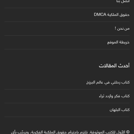
اتصل بنا
حقوق الملكية DMCA
من نحن !
خريطة الموقع
أحدث المقالات
كتاب رحلتي في عالم البرزخ
كتاب فكر وازدد ثراء
كتاب البلهان
© الأول للكتب الموثوقة. نلتزم باحترام حقوق الملكية الفكرية، ونرحّب بأي