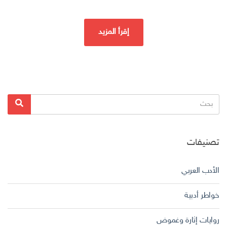
إقرأ المزيد
البحث
بحث
عن:
تصنيفات
الأدب العربي
خواطر أدبية
روايات إثارة وغموض