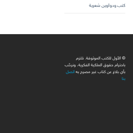
كتب ودواوين شعرية
© الأول للكتب الموثوقة. نلتزم
باحترام حقوق الملكية الفكرية، ونرحّب
بأي بلاغ عن كتاب غير مصرح به
اتصل
بنا