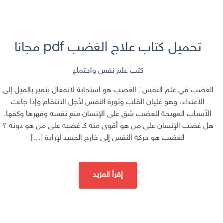
تحميل كتاب علاج الغضب pdf مجانا
كتب علم نفس واجتماع
الغضب في علم النفس : الغضب هو استجابة لانفعال يتميز بالميل إلى
الاعتداء، وهو غليان القلب وثورة النفس لأجل الانتقام وإذا جاءت
الأسباب المهيجة للغضب شق على الإنسان منع نفسه وقهرها وكفها.
هل غضب الإنسان على من هو أقوى منه كـ غضبه على من هو دونه ؟
الغضب هو حركة النفس إلى خارج الجسد لإرادة […]
إقرأ المزيد