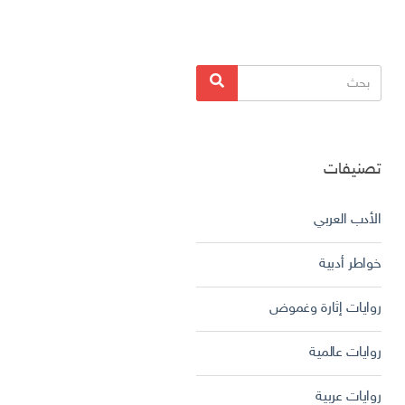
البحث
بحث
عن:
تصنيفات
الأدب العربي
خواطر أدبية
روايات إثارة وغموض
روايات عالمية
روايات عربية