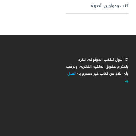
كتب ودواوين شعرية
© الأول للكتب الموثوقة. نلتزم
باحترام حقوق الملكية الفكرية، ونرحّب
بأي بلاغ عن كتاب غير مصرح به
اتصل
بنا