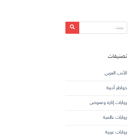
البحث
بحث
عن:
تصنيفات
الأدب العربي
خواطر أدبية
روايات إثارة وغموض
روايات عالمية
روايات عربية