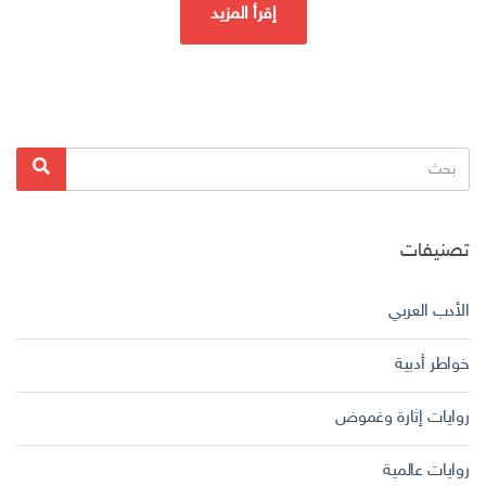
إقرأ المزيد
البحث
بحث
عن:
تصنيفات
الأدب العربي
خواطر أدبية
روايات إثارة وغموض
روايات عالمية