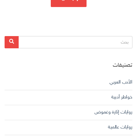
البحث
بحث
عن:
تصنيفات
الأدب العربي
خواطر أدبية
روايات إثارة وغموض
روايات عالمية