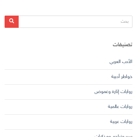
البحث
بحث
عن:
تصنيفات
الأدب العربي
خواطر أدبية
روايات إثارة وغموض
روايات عالمية
روايات عربية
سير وتراجم ومذكرات