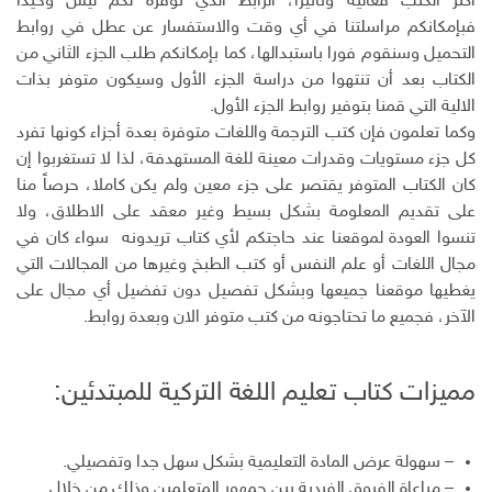
أكثر الكتب فعالية وتأثيرا، الرابط الذي نوفره لكم ليس وحيداً
فبإمكانكم مراسلتنا في أي وقت والاستفسار عن عطل في روابط
التحميل وسنقوم فورا باستبدالها، كما بإمكانكم طلب الجزء الثاني من
الكتاب بعد أن تنتهوا من دراسة الجزء الأول وسيكون متوفر بذات
الالية التي قمنا بتوفير روابط الجزء الأول.
وكما تعلمون فإن كتب الترجمة واللغات متوفرة بعدة أجزاء كونها تفرد
كل جزء مستويات وقدرات معينة للغة المستهدفة، لذا لا تستغربوا إن
كان الكتاب المتوفر يقتصر على جزء معين ولم يكن كاملا، حرصاً منا
على تقديم المعلومة بشكل بسيط وغير معقد على الاطلاق، ولا
تنسوا العودة لموقعنا عند حاجتكم لأي كتاب تريدونه سواء كان في
مجال اللغات أو علم النفس أو كتب الطبخ وغيرها من المجالات التي
يغطيها موقعنا جميعها وبشكل تفصيل دون تفضيل أي مجال على
الآخر، فجميع ما تحتاجونه من كتب متوفر الان وبعدة روابط.
مميزات كتاب تعليم اللغة التركية للمبتدئين:
– سهولة عرض المادة التعليمية بشكل سهل جدا وتفصيلي.
– مراعاة الفروق الفردية بين جمهور المتعلمين وذلك من خلال