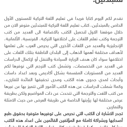
للمبتدئين:
ك
ا
ا
ن
ل
إ
نقدم لكم اليوم كتابا فريدا في تعليم اللغة التركية للمستوى الأول
ل
الخاص بالمبتدئين، كتاب تعليم اللغة التركية للمبتدئين متوفر الان من
ك
خلال موقعنا الاول لتحميل الكتب بالاضافة الى العديد من كتب
ت
الترجمة وكتب تعلم اللغات على اختلافها التركية، الفرنسية، الألمانية،
ر
و
الإنجليزية والعديد من اللغات الأخرى التي يحرص العرب على تعلمها
ن
لأهداف مختلفة أهمها الذهاب إلى البلدان الناطقة بتلك اللغات على
ي
اختلافها سواء كان هدف الزيارة السياحة والتنقل أو لإكمال الدراسات
في العديد من التخصصات، وتشمل كتب الترجم التي نوفرها لكم
العديد من المستويات المقسمة بشكل أكاديمي وبعد اعداد داسات
وأبحاث لمدي جدوى هذه الكتب ومدى تحقيقها الفائدة للقاريء،
وكماا شملت الدراسات عن هذه الكتب الأمور التي تتميز بها عن غيرها
من كتب اللغت والترجمة التي تتحدث عن ذات المواضيع ولكن بطريقة
عرض مختلفة لها رؤيتها الخاصة في طريقة العرض من حيث الامثلة
والتمارين.
تجدر الاشارة ان الكتب التي نحرص على توفيرها متوفرة بحقوق طبع
أصحابها وبشراكة كاملة مع المؤلفين القائمين على اعداد هذه الكتب