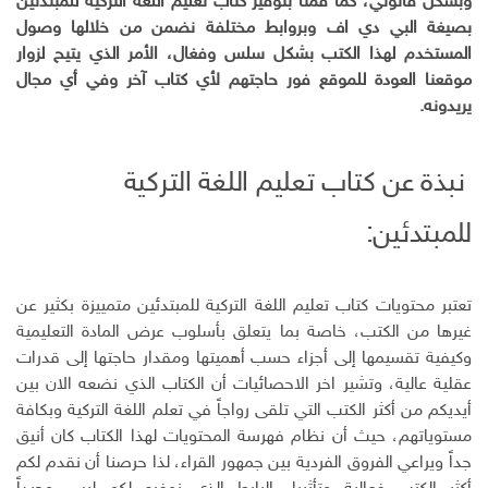
وبشكل قانوني، كما قمنا بتوفير كتاب تعليم اللغة التركية للمبتدئين
بصيغة البي دي اف وبروابط مختلفة نضمن من خلالها وصول
المستخدم لهذا الكتب بشكل سلس وفغال، الأمر الذي يتيح لزوار
موقعنا العودة للموقع فور حاجتهم لأي كتاب آخر وفي أي مجال
يريدونه.
نبذة عن كتاب تعليم اللغة التركية
للمبتدئين:
تعتبر محتويات كتاب تعليم اللغة التركية للمبتدئين متمييزة بكثير عن
غيرها من الكتب، خاصة بما يتعلق بأسلوب عرض المادة التعليمية
وكيفية تقسيمها إلى أجزاء حسب أهميتها ومقدار حاجتها إلى قدرات
عقلية عالية، وتشير اخر الاحصائيات أن الكتاب الذي نضعه الان بين
أيديكم من أكثر الكتب التي تلقى رواجاً في تعلم اللغة التركية وبكافة
مستوياتهم، حيث أن نظام فهرسة المحتويات لهذا الكتاب كان أنيق
جداً ويراعي الفروق الفردية بين جمهور القراء، لذا حرصنا أن نقدم لكم