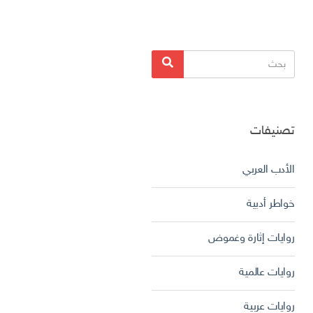
البحث
بحث
عن:
تصنيفات
الأدب العربي
خواطر أدبية
روايات إثارة وغموض
روايات عالمية
روايات عربية