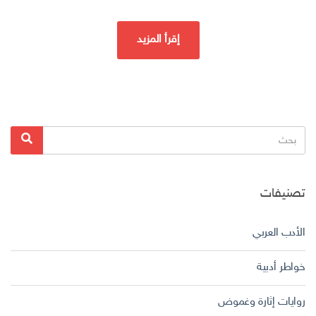
إقرأ المزيد
البحث
بحث
عن:
تصنيفات
الأدب العربي
خواطر أدبية
روايات إثارة وغموض