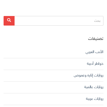
البحث
بحث
عن:
تصنيفات
الأدب العربي
خواطر أدبية
روايات إثارة وغموض
روايات عالمية
روايات عربية