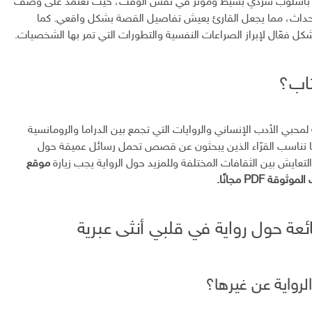
 بأسلوب سردي بسيط ومؤثر في نفس الوقت، حيث تعتمد على وصف
حداث، مما يجعل القارئ يعيش تفاصيل القصة بشكل واقعي. كما
ل فعّال لإبراز الصراعات النفسية والتطورات التي تمر بها الشخصيات.
تاب؟
لمحبي الأدب الإنساني والروايات التي تجمع بين الدراما والرومانسية
ا تناسب القرّاء الذين يبحثون عن قصص تحمل رسائل عميقة حول
التعايش بين الثقافات المختلفة وللمزيد حول الرواية يجب زيارة
موقع
قة PDF مجانًا.
ئعة حول رواية في قلبي أنثى عبرية
الرواية عن غيرها؟