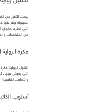
تحميل رواية
إ
ل
ك
يبحث الكثير من الق
ت
بسهولة وقراءتها في
ر
التي تحترم حقوق ال
و
من الملخصات والمر
ن
ي
فكرة الرواية 
تتناول الرواية فكرة
التي يعيش فيها، ك
والتجارب القاسية أن
أسلوب الكاتب