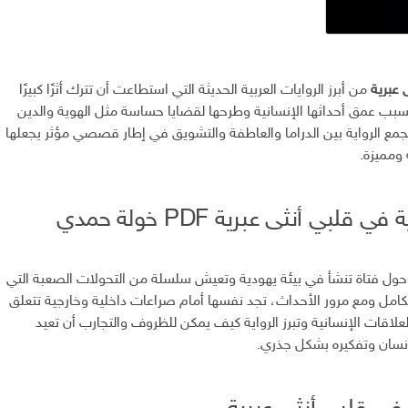
 عبرية
من أبرز الروايات العربية الحديثة التي استطاعت أن تترك أثرًا كبيرًا
بسبب عمق أحداثها الإنسانية وطرحها لقضايا حساسة مثل الهوية والدين
جمع الرواية بين الدراما والعاطفة والتشويق في إطار قصصي مؤثر يجعلها
 ومميزة.
 قلبي أنثى عبرية PDF خولة حمدي
ة حول فتاة تنشأ في بيئة يهودية وتعيش سلسلة من التحولات الصعبة التي
بالكامل ومع مرور الأحداث، تجد نفسها أمام صراعات داخلية وخارجية تتعلق
العلاقات الإنسانية وتبرز الرواية كيف يمكن للظروف والتجارب أن تعيد
سان وتفكيره بشكل جذري.