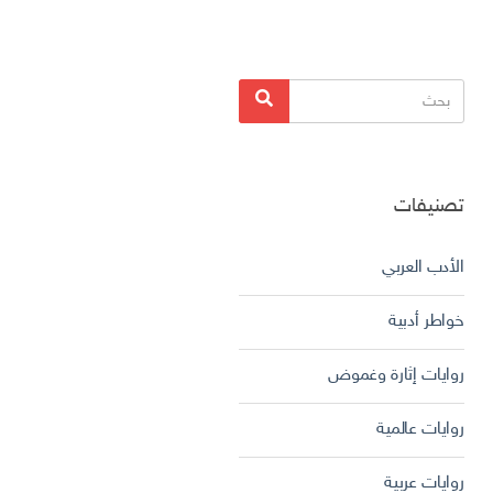
البحث
بحث
عن:
تصنيفات
الأدب العربي
خواطر أدبية
روايات إثارة وغموض
روايات عالمية
روايات عربية