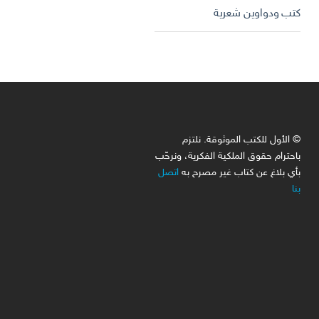
كتب ودواوين شعرية
© الأول للكتب الموثوقة. نلتزم
باحترام حقوق الملكية الفكرية، ونرحّب
بأي بلاغ عن كتاب غير مصرح به
اتصل
بنا