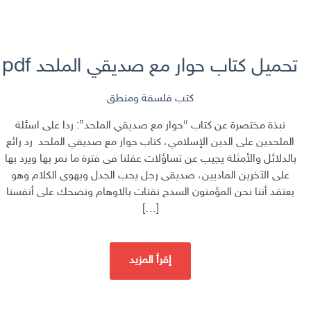
تحميل كتاب حوار مع صديقي الملحد pdf مصطفى محمود مجانا
كتب فلسفة ومنطق
نبذة مختصرة عن كتاب “حوار مع صديقي الملحد”: ردا على اسئلة
الملحدين على الدين الإسلامي، كتاب حوار مع صديقي الملحد رد رائع
بالدلائل والأمثلة يجيب عن تساؤلات عقلنا فى فترة ما نمر بها ويرد بها
على الآخرين الماديين، صديقى رجل يحب الجدل ويهوى الكلام وهو
يعتقد أننا نحن المؤمنون السذج نقتات بالاوهام ونضحك على أنفسنا
[…]
إقرأ المزيد