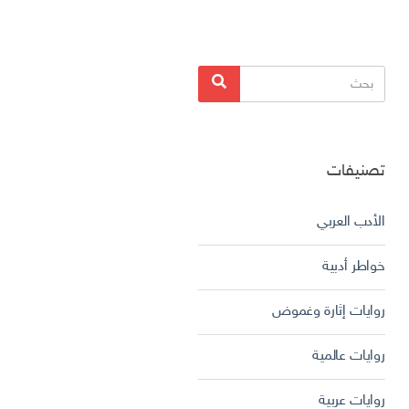
البحث
بحث
عن:
تصنيفات
الأدب العربي
خواطر أدبية
روايات إثارة وغموض
روايات عالمية
روايات عربية