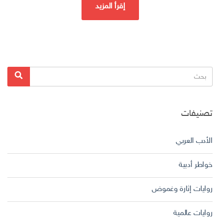
إقرأ المزيد
البحث
بحث
عن:
تصنيفات
الأدب العربي
خواطر أدبية
روايات إثارة وغموض
روايات عالمية