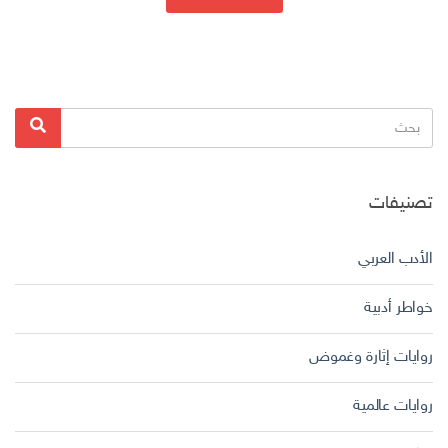
البحث
بحث
عن:
تصنيفات
الأدب العربي
خواطر أدبية
روايات إثارة وغموض
روايات عالمية