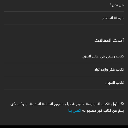
من نحن !
خريطة الموقع
أحدث المقالات
كتاب رحلتي في عالم البرزخ
كتاب فكر وازدد ثراء
كتاب البلهان
© الأول للكتب الموثوقة. نلتزم باحترام حقوق الملكية الفكرية، ونرحّب بأي
بلاغ عن كتاب غير مصرح به
اتصل بنا