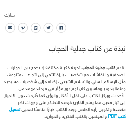
شارك
ف
ت
ل
ب
ا
ا
و
ي
ن
ل
ي
ي
ن
ت
ب
نبذة عن كتاب جدلية الحجاب
س
ت
ك
ر
ر
ب
ر
ـ
س
ي
و
د
ت
د
ك
ا
ا
يقدم
كتاب جدلية الحجاب
تجربة فكرية مختلفة إذ يجمع بين الحوارات
ن
ل
الصحفية والنقاشات مع شخصيات بارزة تنتمي إلى اتجاهات متنوعة،
إ
مثل الإسلام السني والإسلام الشيعي، إضافة إلى شخصيات مسيحية
ل
وعلمانية ودبلوماسيين كان لهم دور مؤثر في مرحلة مهمة من
ك
الأحداث ويركز الكاتب على نقل الأفكار والرؤى كما طُرحت دون الانحياز
ت
إلى تيار معين مما يمنح القارئ فرصة للاطلاع على وجهات نظر
ر
متعددة وتكوين رأيه الخاص ويعد الكتاب خيارًا مناسبًا لمحبي
تحميل
و
ن
كتب PDF
والمهتمين بالكتب الفكرية والحوارية.
ي