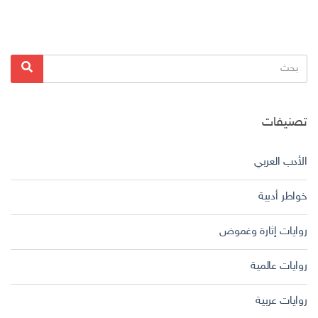
البحث
بحث
عن:
تصنيفات
الأدب العربي
خواطر أدبية
روايات إثارة وغموض
روايات عالمية
روايات عربية