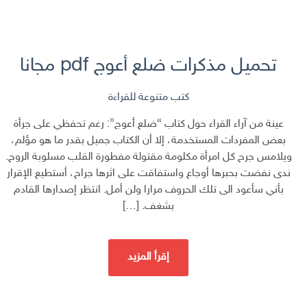
تحميل مذكرات ضلع أعوج pdf مجانا
كتب متنوعة للقراءة
عينة من آراء القراء حول كتاب “ضلع أعوج”: رغم تحفظي على جرأة
بعض المفردات المستخدمة، إلا أن الكتاب جميل بقدر ما هو مؤلم،
ويلامس جرح كل امرأة مكلومة مقتولة مفطورة القلب مسلوبة الروح.
ندى نفضت بحبرها أوجاع واستفاقت على اثرها جراح، أستطيع الإقرار
بأني سأعود الى تلك الحروف مرارا ولن أمل. انتظر إصدارها القادم
بشغف. […]
إقرأ المزيد