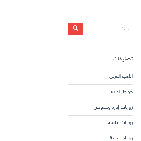
البحث
بحث
عن:
تصنيفات
الأدب العربي
خواطر أدبية
روايات إثارة وغموض
روايات عالمية
روايات عربية