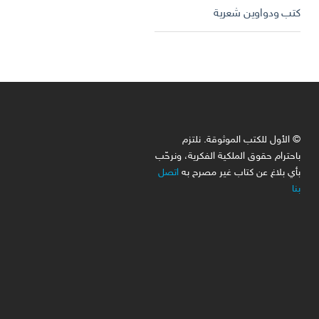
كتب ودواوين شعرية
© الأول للكتب الموثوقة. نلتزم
باحترام حقوق الملكية الفكرية، ونرحّب
بأي بلاغ عن كتاب غير مصرح به
اتصل
بنا