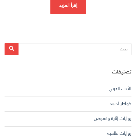
إقرأ المزيد
البحث
بحث
عن:
تصنيفات
الأدب العربي
خواطر أدبية
روايات إثارة وغموض
روايات عالمية