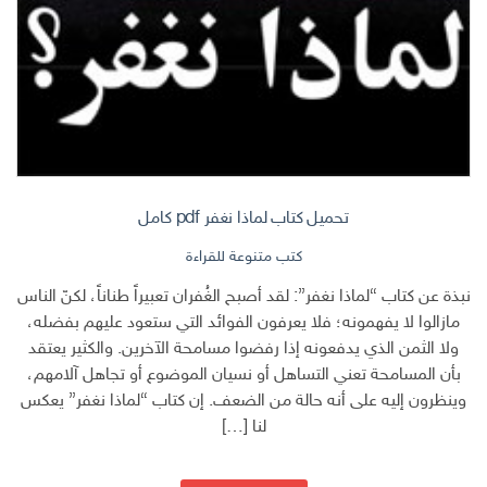
تحميل كتاب لماذا نغفر pdf كامل
كتب متنوعة للقراءة
نبذة عن كتاب “لماذا نغفر”: لقد أصبح الغُفران تعبيراً طناناً، لكنّ الناس
مازالوا لا يفهمونه؛ فلا يعرفون الفوائد التي ستعود عليهم بفضله،
ولا الثمن الذي يدفعونه إذا رفضوا مسامحة الآخرين. والكثير يعتقد
بأن المسامحة تعني التساهل أو نسيان الموضوع أو تجاهل آلامهم،
وينظرون إليه على أنه حالة من الضعف. إن كتاب “لماذا نغفر” يعكس
لنا […]