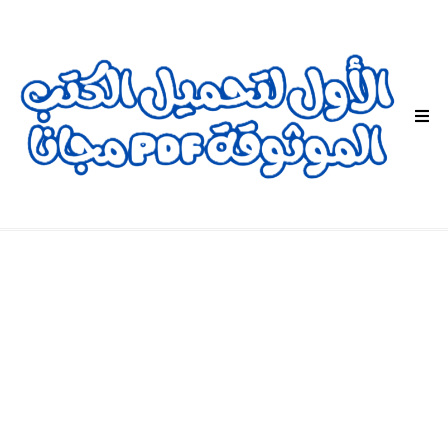
ا
ل
ق
ا
ئ
م
ة