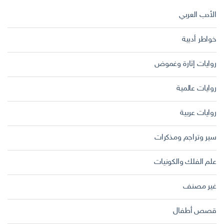
الأدب العربي
خواطر أدبية
روايات إثارة وغموض
روايات عالمية
روايات عربية
سير وتراجم ومذكرات
علم الفلك والكونيات
غير مصنف
قصص أطفال