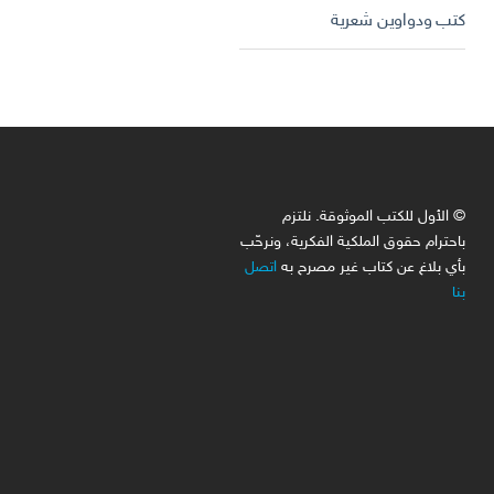
كتب ودواوين شعرية
© الأول للكتب الموثوقة. نلتزم
باحترام حقوق الملكية الفكرية، ونرحّب
بأي بلاغ عن كتاب غير مصرح به
اتصل
بنا