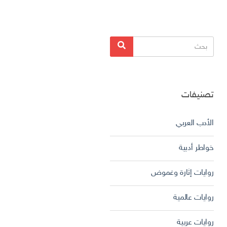
البحث
بحث
عن:
تصنيفات
الأدب العربي
خواطر أدبية
روايات إثارة وغموض
روايات عالمية
روايات عربية