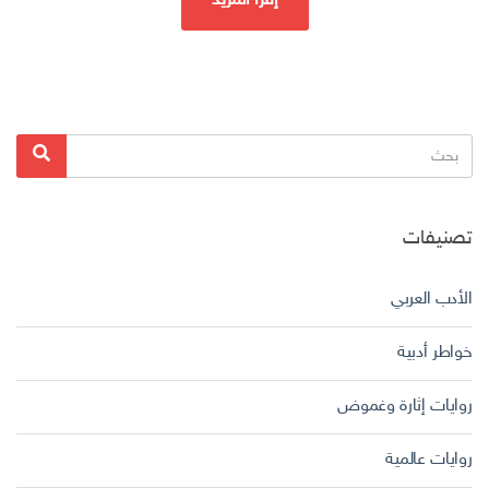
إقرأ المزيد
البحث
بحث
عن:
تصنيفات
الأدب العربي
خواطر أدبية
روايات إثارة وغموض
روايات عالمية