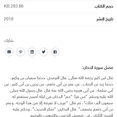
حجم الكتاب
293.86 KB
تاريخ النشر
2018
شارك
ف
ت
ل
ب
ا
ا
و
ي
ن
ل
ي
ي
ن
ت
ب
فضل سورة الدخان:
س
ت
ك
ر
ر
ب
ر
ـ
س
ي
قال ابن كثير رحمه الله تعالى: قال الترمذي: حدثنا سفيان بن وكيع،
و
د
ت
د
حدثنا زيد بن الحباب، عن عمر بن أبي خثعم، عن يحيى بن أبى كثير، عن
ك
ا
ا
أبي سلمة، عن أبي هريرة رضي الله عنه قال: قال رسول الله صلى
ن
ل
الله عليه وسلم: “من قرأ: {حم} الدخان في ليلة أصبح يستغفر له
إ
سبعون ألف ملك”، ثم قال: “غريب لا نعرفه إلا من هذا الوجه، وعمر
ل
ك
بن أبي خثعم يضعف”. قال البخاري: “منكر الحديث”، وحكم عليه
ت
الشيخ الألباني في ضعيف الترغيب والترهيب بالوضع.