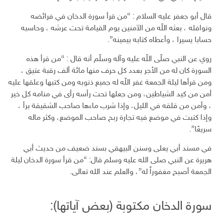
ر
و
قال أبو جعفر عليه السلام : “من قرأ سورة الدخان في فرائضه
ن
ونوافله ، بعثه اللّه من الآمنين يوم القيامة تحت عرشه ، وحاسبه
ي
حسابا يسيرا ، وأعطاه كتابه بيمينه”.
روي عن النبي صلّى اللّه عليه وآله وسلّم أنه قال : “من قرأ هذه
السورة كان له من الأجر بعدد كل حرف منها مائة ألف رقبة عتيق ،
ومن قرأها ليلة الجمعة غفر اللّه له جميع ذنوبه ومن كتبها وعلقها عليه
أمن من كيد الشياطين، ومن جعلها تحت رأسه رأى في منامه كل خير
، وأمن من قلقه في الليل، وإذا شرب ماءها صاحب الشقيقة برأ ،
وإذا كتبت في موضع فيه تجارة ربح صاحب الموضع، وكثر ماله
سريعًا”.
في مسند أبي يعلى وسنن البيهقي بسند ضعيف من حديث أبي
هريرة عن النبي صلى الله عليه وسلم قال: “من قرأ سورة الدخان ليلة
الجمعة أصبح مغفوراً له”، والعلم عند الله تعالى.
سورة الدخان مكتوبة (بعض آياتها):