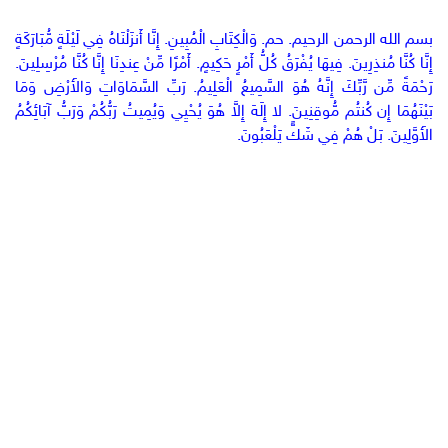
بسم الله الرحمن الرحيم. حم. وَالْكِتَابِ الْمُبِينِ. إِنَّا أَنزَلْنَاهُ فِي لَيْلَةٍ مُّبَارَكَةٍ
إِنَّا كُنَّا مُنذِرِينَ. فِيهَا يُفْرَقُ كُلُّ أَمْرٍ حَكِيمٍ. أَمْرًا مِّنْ عِندِنَا إِنَّا كُنَّا مُرْسِلِينَ.
رَحْمَةً مِّن رَّبِّكَ إِنَّهُ هُوَ السَّمِيعُ الْعَلِيمُ. رَبِّ السَّمَاوَاتِ وَالأَرْضِ وَمَا
بَيْنَهُمَا إِن كُنتُم مُّوقِنِينَ. لا إِلَهَ إِلاَّ هُوَ يُحْيِي وَيُمِيتُ رَبُّكُمْ وَرَبُّ آبَائِكُمُ
الأَوَّلِينَ. بَلْ هُمْ فِي شَكٍّ يَلْعَبُونَ.