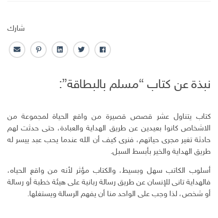
شارك
ف
ت
ل
ب
ا
ا
و
ي
ن
ل
ي
ي
ن
ت
ب
نبذة عن كتاب “مسلم بالبطاقة”:
س
ت
ك
ر
ر
ب
ر
ـ
س
ي
و
د
ت
د
ك
ا
ا
كتاب يتناول عشر قصص قصيرة من واقع الحياة لمجموعة من
ن
ل
الاشخاص كانوا بعيدين عن طريق الهداية والعبادة، حتى حدثت لهم
إ
حادثة تغير مجرى حياتهم، فنرى كيف أن الله عندما يحب عبد ييسر له
ل
طريق الهداية والخير بأبسط السبل.
ك
ت
أسلوب الكاتب سهل وبسيط، والكتاب مؤثر لأنه من واقع الحياه،
ر
فالهداية تانى للإنسان عن طريق رسالة ربانية على هيئة خطبة أو رسالة
و
أو شخص، لذا وجب على الواحد منا أن يفهم الرسالة ويستغلها.
ن
ي