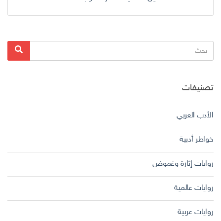
البحث
بحث
عن:
تصنيفات
الأدب العربي
خواطر أدبية
روايات إثارة وغموض
روايات عالمية
روايات عربية