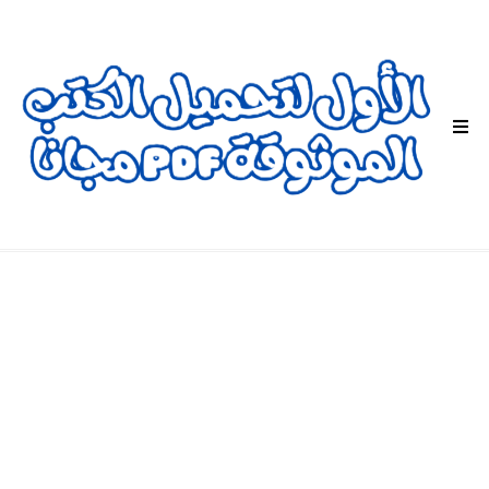
ا
ل
ق
ا
ئ
م
ة