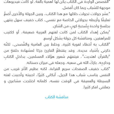
*القصص الواردة في الكتاب يكن لها أهمية بالغة، لو كانت فيديوهات
موجهة للشباب ربما كان أفضل.
*عشر جولات تجولت خلالها مع هذا الكتاب، وبين الجولة والأخرى أضعُ
تعليقًا وأربطه بجولاتي الخاصة مع نفسي، كتاب خفيف سهل ينتهي
بجلسةٍ واحدة بِصُحبةِ كوبٍ من الشاي.
*يمكن إهداء الكتاب لمن كانت لغتهم العربية ضعيفة، أو ككتيب
للمراهقين، ومناقشة كل جولة بشكل أوسع.
*الكتاب به أخطاء لغوية كثيرة، وخلط بين العامية والفُصحى، لكنّه
ذكرني بأشياء عديدة، وقد يقتطعُ القارئ جزءًا لمشهادة حلقةٍ من
“بالقرآن اهتديت”، فيتفهَم شعور هؤلاء المسلمين، بداخلِ الكتابِ
وخارجِه، باركَ الله في سعيه، وجعله في ميزان حسناته.
*كتاب خفيف الصفحات سريع القراءة، لكنه عظيم الأثر قريب من
النفس يناسب شباب هذا الجيل، أبكاني كثيرًا، احببته وأحببت لغته
البسيطة والعميقة في الوقت نفسه، كلماته اختلجت مشاعري و
جعلتني افكر كثيرا.
مناقشة الكتاب