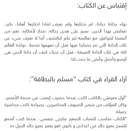
إقتباس عن الكتاب:
نولد بخانة ديانة، لم نختارها ولم نعرف لماذا اختارها أهلنا، نكبر،
نتعايش بهذا الدين، نسير على هدى رجاله، ننحاز لأفكاره، نغير من
أنفسنا لتتوافق مع تعاليمه،ثم نكبر لنكتشف أننا لا نعرف شيء عن
تلك الخانة التي تم حصارنا فيها قبل أن نفهمها نتخبط، نواجه العالم
كله في تلك الخانة الضيقة، قبل أن ندرك كيف أن خانة الدين هي
أوسع وأجمل وأنقى ما حدث لنا.
آراء القراء في كتاب “مسلم بالبطاقة”:
*أول معرفتي بالكاتب كانت عندما حضرت إيفنت في مدينة الأقصر،
وكان المؤلف من ضمن الضيوف المحاضرين، بصراحة كانت محاضرة
جميلة.
*الكتاب مناسب للشباب الصغير فكرني بنفسي، عندما كنت أسمع
للشيخ عمرو خالد في اعدادي و ثانوي اهو يعتبر عمرو خالد الجيل ده.