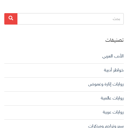
البحث
بحث
عن:
تصنيفات
الأدب العربي
خواطر أدبية
روايات إثارة وغموض
روايات عالمية
روايات عربية
سير وتراجم ومذكرات