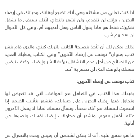
ا
و
ي
ن
ل
ي
ي
ن
ت
ب
اذا كنت تعاني من مشكلة وهي أنك تضيع أوقاتك وحياتك في إرضاء
س
ت
ك
ر
ر
الآخرين، فإنك لن تتقدم، ولن تشعر بالنجاح، لأنك سيبقى ما يشغل
ب
ر
ـ
س
ي
تفكيرك فقط هو ماذا يقول الناس وهل أعجبهم أم، وفي كل الأحوال
و
د
ت
د
لن يعجبهم شيء.
ك
ا
ا
ن
ل
لذلك يمكن لك أن تأخذ بنصيحة الكاتب باتريك كينج، والذي قام بنشر
إ
كتاب بعنوان” توقف عن إرضاء الآخرين” وفي الكتاب يعطيك العديد
ل
ك
من النصائح من أجل عدم الانشغال برؤية البشر وإرضاء، وكيف ترضي
ت
نفسك بالوقت الذي لن تخسر به أحد.
ر
و
كتاب توقف عن إرضاء الآخرين:
ن
يفيدك هذا الكتاب في التعامل مع المواقف التي قد تتعرض لها
ي
وتحاول فيها إرضاء الآخرين على حسابك، فتشعر بتأنيب الضمير إذا
انتصرت لنفسك مع أنك محقاً، وتسأل نفسك لماذا لا يفعل الآخرون
مثلما أفعل معهم، وتشعر أن محاولات إرضاء نفسك ونصرها هي
أنانية.
ما هو متفق عليه، أنه لا يمكن لشخص أن يعيش وحده بالانعزال عن