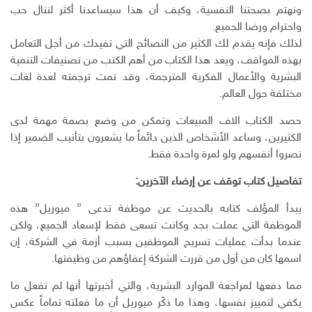
ونهتم بصحتنا النفسية، وكيف أن هذا سيساعدنا أكثر لننال حب
واحترام ورضا الجميع.
لذلك فإنه يقدم لك الكثير من النصائح التي تفيدك من أجل التعامل
بهذه المواقف، ويعد هذا الكتاب من أهم الكتب من تصنيفات التنمية
البشرية والأعمال الفكرية المترجمة، وقد تمت ترجمته لعدة لغات
مختلفة حول العالم.
حصد الكتاب الاف المبيعات وتمكن من وضع بصمة مهمة لدى
الكثيرين، وساعد الأشخاص الذين دائماً ما يشعرون بتأنيب الضمير إذا
نصروا أنفسهم ولو لمرة واحدة فقط.
تفاصيل كتاب توقف عن إرضاء الآخرين:
يبدأ المؤلف كتابه بالحديث عن موظفة تدعى ” ميوريل” هذه
الموظفة التي عملت بجد وكانت تسعى فقط لإسعاد الجميع، ولكن
عندما بدأت عمليات تسريح الموظفين بسبب أزمة في الشركة، إن
اسمها كان من أول من قررت الشركة إعفاؤهم من وظيفتها.
مما دفعها لمراجعة الموارد البشرية، والتي أخبرتها أنها لم تفعل ما
يكفي لتمييز نفسها، وهذا ما ذكّر ميوريل أن ما فعلته تماماً عكس