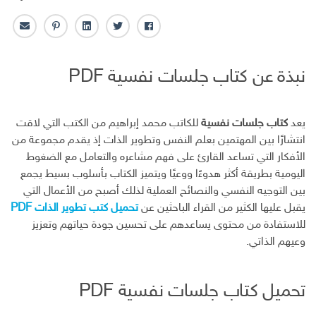
ف
ت
ل
ب
ا
ا
و
ي
ن
ل
ي
ي
ن
ت
ب
نبذة عن كتاب جلسات نفسية PDF
س
ت
ك
ر
ر
ب
ر
ـ
س
ي
و
د
ت
د
ك
ا
ا
يعد
كتاب جلسات نفسية
للكاتب محمد إبراهيم من الكتب التي لاقت
ن
ل
انتشارًا بين المهتمين بعلم النفس وتطوير الذات إذ يقدم مجموعة من
إ
الأفكار التي تساعد القارئ على فهم مشاعره والتعامل مع الضغوط
ل
اليومية بطريقة أكثر هدوءًا ووعيًا ويتميز الكتاب بأسلوب بسيط يجمع
ك
بين التوجيه النفسي والنصائح العملية لذلك أصبح من الأعمال التي
ت
يقبل عليها الكثير من القراء الباحثين عن
تحميل كتب تطوير الذات PDF
ر
للاستفادة من محتوى يساعدهم على تحسين جودة حياتهم وتعزيز
و
ن
وعيهم الذاتي.
ي
تحميل كتاب جلسات نفسية PDF