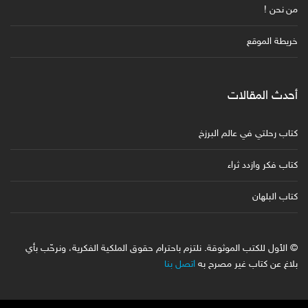
من نحن !
خريطة الموقع
أحدث المقالات
كتاب رحلتي في عالم البرزخ
كتاب فكر وازدد ثراء
كتاب البلهان
© الأول للكتب الموثوقة. نلتزم باحترام حقوق الملكية الفكرية، ونرحّب بأي
بلاغ عن كتاب غير مصرح به
اتصل بنا