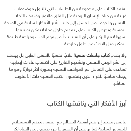
يعتمد الكتاب على مجموعة من الجلسات التي تتناول موضوعات
قريبة من حياة الإنسان اليومية مثل القلق والتوتر وضعف الثقة
بالنفس والخوف من الفشل إلى جانب تأثير الأفكار السلبية في الصحة
النفسية ويحرص الكاتب على تقديم حلول عملية يمكن تطبيقها
بسهولة مع التركيز على أن التغيير يبدأ من فهم الذات ومراجعة طريقة
التفكير قبل البحث عن حلول خارجية.
ولا يقدم
كتاب جلسات نفسية
علاجًا نفسيًا بالمعنى الطبي بل يهدف
إلى نشر الوعي النفسي وتشجيع القارئ على اكتساب عادات إيجابية
تساعده على التعامل مع المواقف الصعبة بصورة أكثر توازنًا وهو ما
يجعله مناسبًا للقراء الذين يفضلون الكتب العملية ذات الأسلوب
المباشر.
أبرز الأفكار التي يناقشها الكتاب
يناقش محمد إبراهيم أهمية التصالح مع النفس وعدم الاستسلام
للمشاعر السلبية كما يوضح أن الضغوط جزء طبيعي من الحياة لكن