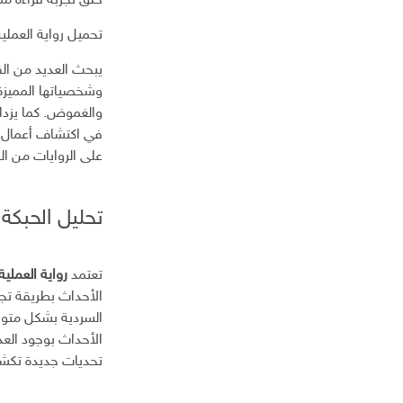
خلق تجربة قراءة مم
ا
تحميل رواية العملية ف
ل
إ
يبحث العديد من ال
ل
وشخصياتها المميزة،
ك
ت
والغموض. كما يزدا
ر
في اكتشاف أعمال أد
و
على الروايات من ال
ن
ي
تحليل الحبكة 
تعتمد
رواية العملية 
الأحداث بطريقة تج
السردية بشكل متوا
الأحداث بوجود الع
تحديات جديدة تك