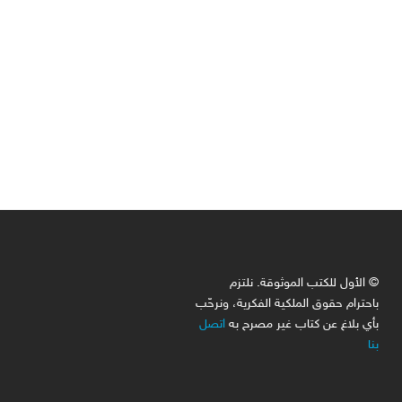
© الأول للكتب الموثوقة. نلتزم
باحترام حقوق الملكية الفكرية، ونرحّب
بأي بلاغ عن كتاب غير مصرح به
اتصل
بنا