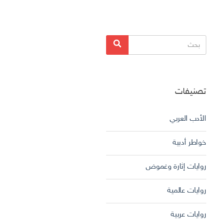
البحث
بحث
عن:
تصنيفات
الأدب العربي
خواطر أدبية
روايات إثارة وغموض
روايات عالمية
روايات عربية