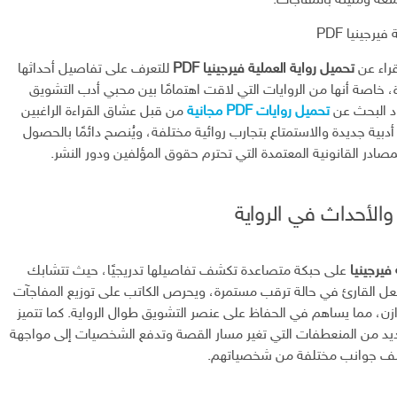
تعة ومليئة بالمفاجآت.
يرجينيا PDF
قراء عن
تحميل رواية العملية فيرجينيا PDF
للتعرف على تفاصيل أحداثها
 خاصة أنها من الروايات التي لاقت اهتمامًا بين محبي أدب التشويق
د البحث عن
تحميل روايات PDF مجانية
من قبل عشاق القراءة الراغبين
بية جديدة والاستمتاع بتجارب روائية مختلفة، ويُنصح دائمًا بالحصول
مصادر القانونية المعتمدة التي تحترم حقوق المؤلفين ودور النشر.
والأحداث في الرواية
فيرجينيا
على حبكة متصاعدة تكشف تفاصيلها تدريجيًا، حيث تتشابك
عل القارئ في حالة ترقب مستمرة، ويحرص الكاتب على توزيع المفاجآت
زن، مما يساهم في الحفاظ على عنصر التشويق طوال الرواية. كما تتميز
ديد من المنعطفات التي تغير مسار القصة وتدفع الشخصيات إلى مواجهة
شف جوانب مختلفة من شخصياتهم.