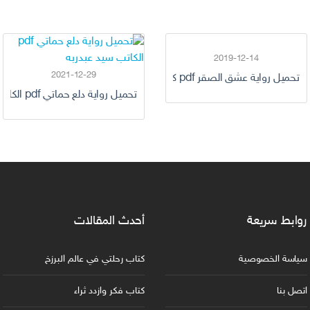
2019-12-14
2021-12-29
تحميل رواية عشق الصقر pdf كاملة
تحميل رواية دلع حماتي pdf الكاتب سيد عبدربه
روابط سريعة
أحدث المقالات
سياسة الخصوصية
كتاب رحلتي في عالم البرزخ
اتصل بنا
كتاب فكر وازدد ثراء