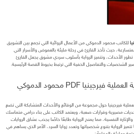
يا
للكاتب محمود الدموكي من الأعمال الروائية التي تجمع بين التشويق
المتسارعة، حيث تأخذ القارئ في رحلة مليئة بالغموض والأسرار التي
 تطور الأحداث، وتتميز الرواية بأسلوب سردي مشوق يجعل القارئ
ير الشخصيات والتفاصيل الخفية التي ترتبط بخيوط القصة الرئيسية.
ية فيرجينيا PDF محمود الدموكي
لعملية فيرجينيا حول مجموعة من الوقائع والأحداث المتشابكة التي تضع
يات مصيرية وقرارات صعبة، ويعتمد الكاتب على بناء درامي متماسك
لإثارة النفسية، مما يمنح الرواية طابعًا خاصًا يجذب عشاق الروايات
ا تتميز الرواية بتنوع شخصياتها وتعدد زوايا السرد، الأمر الذي يساهم في