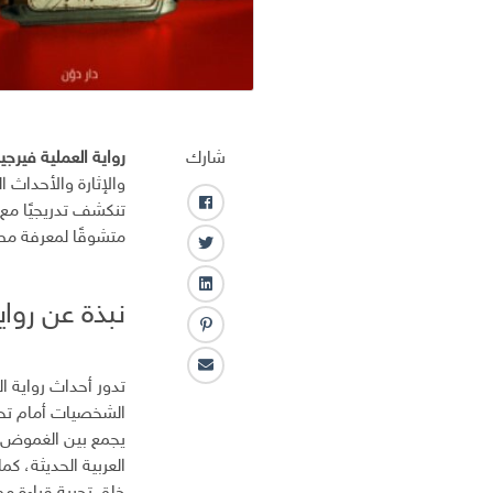
شارك
رواية العملية فيرجين
والإثارة والأحداث 
تنكشف تدريجيًا مع
ف
ا
متشوقًا لمعرفة مص
ت
ي
و
س
ل
ي
ب
نبذة عن رواية العمل
ي
ت
و
ب
ن
ر
ك
ن
ك
ا
ت
ـ
تدور أحداث رواية ا
ل
ر
د
الشخصيات أمام تحد
ب
س
ا
يجمع بين الغموض وا
ر
ت
ن
العربية الحديثة، كم
ي
د