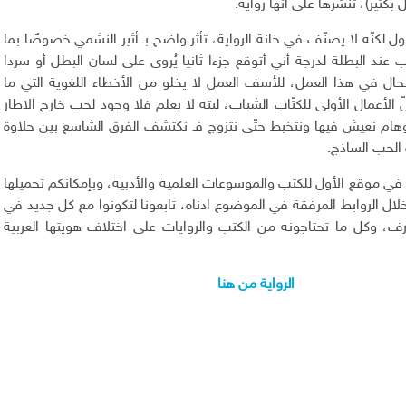
كثير)، تنشرها على أنها رواية.
 لكنّه لا يصنّف في خانة الرواية، تأثر واضح بـ أثير النشمي خصوصًا بما
عند البطلة لدرجة أني أتوقع جزءا ثانيا يُروى على لسان البطل أو سردا
حال في هذا العمل، للأسف العمل لا يخلو من الأخطاء اللغوية التي ما
ّ الأعمال الأولى للكتّاب الشباب، ليته لا يعلم فلا وجود لحب خارج الاطار
هام نعيش فيها ونتخبط حتّى نتزوج فـ نكتشف الفرق الشاسع بين حلاوة
 الحب الساذج.
ن في موقع الأول للكتب والموسوعات العلمية والأدبية، وبإمكانكم تحميلها
ل الروابط المرفقة في الموضوع ادناه، تابعونا لتكونوا مع كل جديد في
رف، وكل ما تحتاجونه من الكتب والروايات على اختلاف هويتها العربية
الرواية من هنا