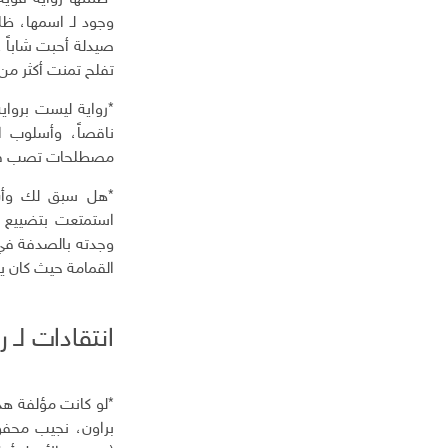
إ
وجود لـ اسمها، ظل
ل
صيدلة أحبت شاباً ع
ك
تفلح تمنت أكثر من 
ت
ر
*رواية ليست برواي
و
ناقصاً، وأسلوب ال
ن
مصطلحات تصب في 
ي
*هل سبق لك وأن 
استمتعت بتضييع 
وجدته بالصدفة في 
القمامة حيث كان ي
انتقادات لـ ر
*لو كانت مؤلفة هذا