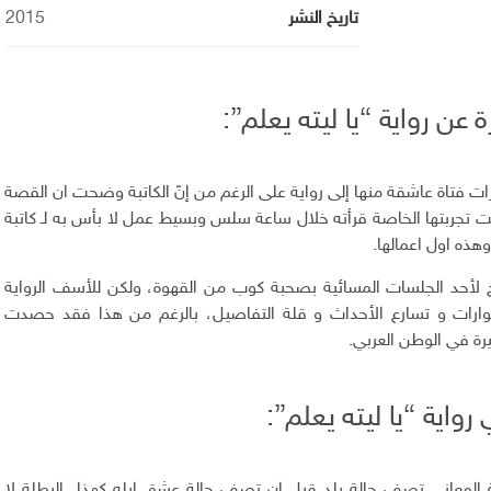
تاريخ النشر
2015
عن رواية “يا ليته يعلم”:
ت فتاة عاشقة منها إلى رواية على الرغم من إنّ الكاتبة وضحت ان القصة
ت تجربتها الخاصة قرأته خلال ساعة سلس وبسيط عمل لا بأس به لـ كاتبة
هذه اول اعمالها.
 لأحد الجلسات المسائية بصحبة كوب من القهوة، ولكن للأسف الرواية
وارات و تسارع الأحداث و قلة التفاصيل، بالرغم من هذا فقد حصدت
يرة في الوطن العربي.
ي رواية “يا ليته يعلم”:
ة المعاني تصف حالة بلد قبل ان تصف حالة عشق ابله كهذا، البطلة لا