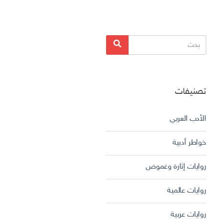
البحث
بحث
عن:
تصنيفات
الأدب العربي
خواطر أدبية
روايات إثارة وغموض
روايات عالمية
روايات عربية