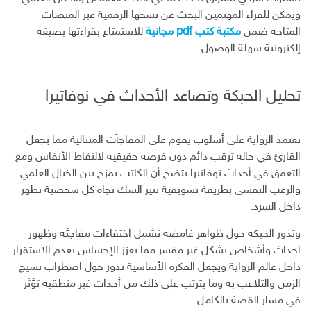
ويمكن للقراء المهتمين البحث عن نسخها الرقمية عبر المنصات
المتاحة ضمن
مكتبة كتب pdf مجانية
للاستمتاع بقراءتها بصيغة
إلكترونية سهلة الوصول.
تحليل الحبكة وتصاعد الأحداث في نوفاتيرا
تعتمد الرواية على أسلوب يقوم على المفاجآت المتتالية مما يجعل
القارئ في حالة ترقب دائم دون فرصة حقيقية لالتقاط الأنفاس ومع
التعمق في أحداث نوفاتيرا يتضح أن الكاتب يمزج بين الخيال العلمي
والرعب النفسي بطريقة تشويقية تثير الشك تجاه كل شخصية تظهر
داخل السرد.
وتدور الحبكة حول ظواهر غامضة تشمل اختفاءات مفاجئة وظهور
أحداث وأشخاص بشكل غير مفسر مما يعزز الإحساس بعدم الاستقرار
داخل عالم الرواية ويجعل الفكرة الأساسية تدور حول اضطراب نسيج
الزمن والتلاعب به وما يترتب على ذلك من أحداث غير منطقية تؤثر
في مسار القصة بالكامل.