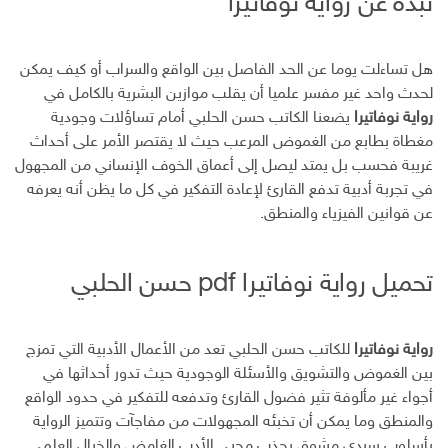
نبذة عن رواية نوفاتيرا
س
ت
ك
ر
ر
ب
ر
ـ
س
ي
و
د
ت
د
ك
ا
ا
هل تساءلت يوما عن الحد الفاصل بين الواقع والسراب أو كيف يمكن
ن
ل
لحدث واحد غير مفسر علميا أن يقلب موازين البشرية بالكامل في
إ
رواية نوفاتيرا
يضعنا الكاتب حسن الحلبي أمام تساؤلات وجودية
ل
مغطاة بطابع من الغموض المرعب حيث لا يقتصر الأمر على أحداث
ك
غريبة فحسب بل يمتد ليصل إلى أعماق الخوف الإنساني من المجهول
ت
في تجربة أدبية تدفع القارئ لإعادة التفكير في كل ما يظن أنه يعرفه
ر
عن قوانين الفيزياء والمنطق.
و
ن
ي
تحميل رواية نوفاتيرا pdf حسن الحلبي
رواية نوفاتيرا
للكاتب حسن الحلبي تعد من الأعمال الأدبية التي تمزج
بين الغموض والتشويق والأسئلة الوجودية حيث تدور أحداثها في
أجواء غير مألوفة تثير فضول القارئ وتدفعه للتفكير في حدود الواقع
والمنطق وما يمكن أن تخبئه المجهولات من مفاجآت وتتميز الرواية
بأسلوب سردي مشوق يجذب محبي الأدب الغامض والخيال العلمي