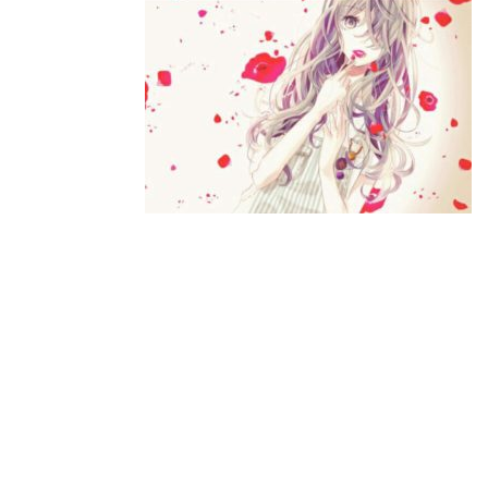
س
ت
ك
ر
ب
ر
ـ
ي
و
د
د
ك
ا
ا
ن
ل
إ
ل
ك
ت
ر
و
ن
ي