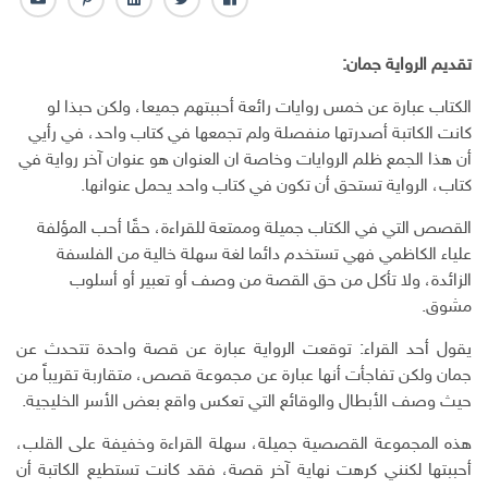
ف
ت
ل
ب
ا
ا
و
ي
ن
ل
ي
ي
ن
ت
ب
تقديم الرواية جمان:
س
ت
ك
ر
ر
ب
ر
ـ
س
ي
الكتاب عبارة عن خمس روايات رائعة أحببتهم جميعا، ولكن حبذا لو
و
د
ت
د
كانت الكاتبة أصدرتها منفصلة ولم تجمعها في كتاب واحد، في رأيي
ك
ا
ا
أن هذا الجمع ظلم الروايات وخاصة ان العنوان هو عنوان آخر رواية في
ن
ل
كتاب، الرواية تستحق أن تكون في كتاب واحد يحمل عنوانها.
إ
ل
القصص التي في الكتاب جميلة وممتعة للقراءة، حقًا أحب المؤلفة
ك
علياء الكاظمي فهي تستخدم دائما لغة سهلة خالية من الفلسفة
ت
الزائدة، ولا تأكل من حق القصة من وصف أو تعبير أو أسلوب
ر
و
مشوق.
ن
يقول أحد القراء: توقعت الرواية عبارة عن قصة واحدة تتحدث عن
ي
جمان ولكن تفاجأت أنها عبارة عن مجموعة قصص، متقاربة تقريباً من
حيث وصف الأبطال والوقائع التي تعكس واقع بعض الأسر الخليجية.
هذه المجموعة القصصية جميلة، سهلة القراءة وخفيفة على القلب،
أحببتها لكنني كرهت نهاية آخر قصة، فقد كانت تستطيع الكاتبة أن