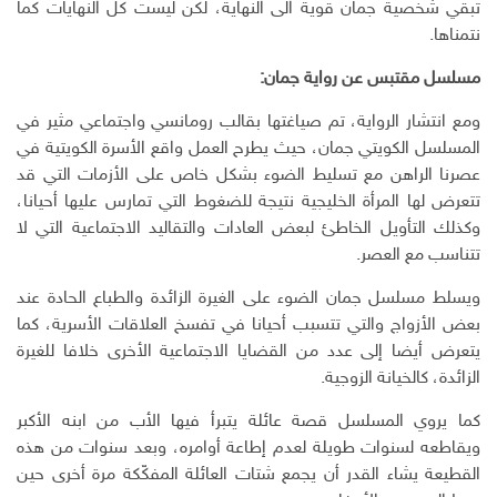
تبقي شخصية جمان قوية الى النهاية، لكن ليست كل النهايات كما
نتمناها.
مسلسل مقتبس عن رواية جمان:
ومع انتشار الرواية، تم صياغتها بقالب رومانسي واجتماعي مثير في
المسلسل الكويتي جمان، حيث يطرح العمل واقع الأسرة الكويتية في
عصرنا الراهن مع تسليط الضوء بشكل خاص على الأزمات التي قد
تتعرض لها المرأة الخليجية نتيجة للضغوط التي تمارس عليها أحيانا،
وكذلك التأويل الخاطئ لبعض العادات والتقاليد الاجتماعية التي لا
تتناسب مع العصر.
ويسلط مسلسل جمان الضوء على الغيرة الزائدة والطباع الحادة عند
بعض الأزواج والتي تتسبب أحيانا في تفسخ العلاقات الأسرية، كما
يتعرض أيضا إلى عدد من القضايا الاجتماعية الأخرى خلافا للغيرة
الزائدة، كالخيانة الزوجية.
كما يروي المسلسل قصة عائلة يتبرأ فيها الأب من ابنه الأكبر
ويقاطعه لسنوات طويلة لعدم إطاعة أوامره، وبعد سنوات من هذه
القطيعة يشاء القدر أن يجمع شتات العائلة المفكّكة مرة أخرى حين