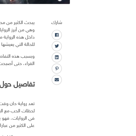
شارك
يبحث الكثير من مح
وهي من أبرز الرواي
داخل هذه الرواية
ف
ا
للحالة التي يعيشها أ
ت
ي
و
وبسبب هذه التفاصي
س
ل
ي
ب
القراء، حتى أصبحت 
ي
ت
و
ب
ن
ر
ك
ن
ك
ا
تفاصيل حول ر
ت
ـ
ل
ر
د
ب
س
ا
ر
ت
تعد رواية حان وقت
ن
ي
لحظات الحب مع البط
د
في الروايات، فهو ي
ا
على الكثير من عبار
ل
إ