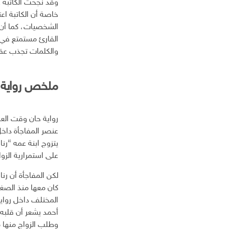
وقد نجحت الكاتبة 
ل
خاصة أن الكاتبة ا
ك
الشخصيات، كما أن ال
ت
ر
القارئ مستمتع في ت
و
والكلمات تجذب عقل
ن
ي
ملخص رواية
رواية حان وقت العش
عنصر المفاجأة داخل
يتزوج ابنة عمه “رنا
على استمرارية الزو
لكن المفاجأة أن رن
كان معها منذ الصغر
المختلف داخل رواي
أحمد يشعر أن قلبه ت
وطلب الزواج منها م