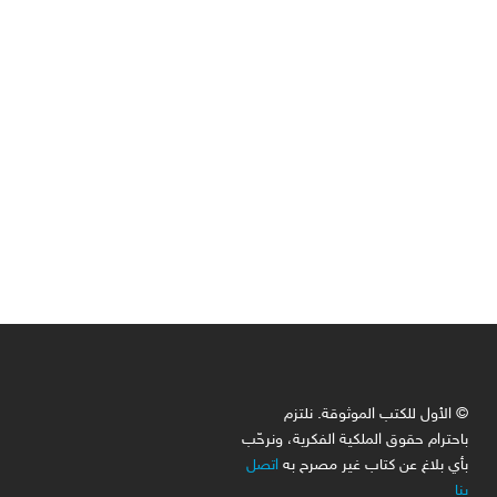
© الأول للكتب الموثوقة. نلتزم
باحترام حقوق الملكية الفكرية، ونرحّب
بأي بلاغ عن كتاب غير مصرح به
اتصل
بنا