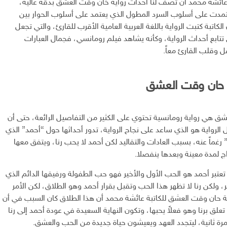
عائشة محمد أن تصف لنا أحداث رواية خان وقت العشق بدقة عالية،
عتمدت على أسلوب السرد المطول الذي يعتمد على أسلوب الحوار بين
كاتبة كتبت الرواية باللغة العربية العامية الأقرب للقارئ، والتي تجعل
تابع أحداث الرواية، وكأنه يشاهد فيلم رومانسي، فجمال العبارات
 وقلب القارئ معاً.
 حان وقت العشق
ق هي رواية رومانسية تحتوي على الكثير من التفاصيل الرائعة، حتى أن
 الرواية هو الذي ساعد على نجاح الرواية، تدور أحداثها حول “أحمد” الذي
” رغماً عنه، بسبب العادات والتقاليد لكن أحمد لا يحب رنا، ويتفق معها
اج لمدة معينة وبعدها ينفصلا.
ا تعتبر أحمد هو الحب الأول والأخير فهو حب الطفولة ورفيقها الدائم الذي
، ولكن رنا لا تظهر هذا الحب وتقبل بقرار أحمد وهو الطلاق، لكن الأمر
ة حان وقت العشق للكاتبة عائشة محمد أن هذا الطلاق كان السبب في أن
علق برنا وهو فعلاً يحبها، وتكون النهاية السعيدة في عودة أحمد إلى رنا
رة ثانية، ليتجدد العهد ويعيشون حياة جديدة من الحب والعشق.