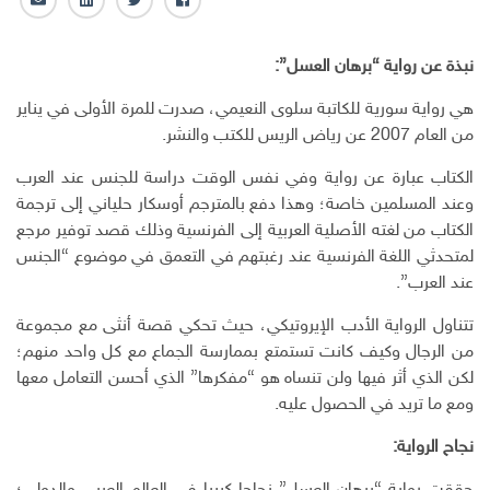
ف
ت
ل
ا
ا
و
ي
ل
ي
ي
ن
ب
نبذة عن رواية “برهان العسل”:
س
ت
ك
ر
ب
ر
ـ
ي
هي رواية سورية للكاتبة سلوى النعيمي، صدرت للمرة الأولى في يناير
و
د
د
من العام 2007 عن رياض الريس للكتب والنشر.
ك
ا
ا
ن
ل
الكتاب عبارة عن رواية وفي نفس الوقت دراسة للجنس عند العرب
إ
وعند المسلمين خاصة؛ وهذا دفع بالمترجم أوسكار حلياني إلى ترجمة
ل
الكتاب من لغته الأصلية العربية إلى الفرنسية وذلك قصد توفير مرجع
ك
لمتحدثي اللغة الفرنسية عند رغبتهم في التعمق في موضوع “الجنس
ت
عند العرب”.
ر
و
تتناول الرواية الأدب الإيروتيكي، حيث تحكي قصة أنثى مع مجموعة
ن
من الرجال وكيف كانت تستمتع بممارسة الجماع مع كل واحد منهم؛
ي
لكن الذي أثر فيها ولن تنساه هو “مفكرها” الذي أحسن التعامل معها
ومع ما تريد في الحصول عليه.
نجاح الرواية: