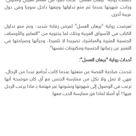
حققت رواية “برهان العسل” نجاحا كبيرا في العالم العربي والدولي؛
وزادت شهرتها عندما تم منع تداولها وبيعها داخل سوريا وفي دول
عربية أخرى.
تعرضت رواية “برهان العسل” لفرض رقابة شديد؛ وتم منع تداول
الكتاب في الأسواق العربية وذلك لما يحتويه من “التعابير والأوصاف
الجنسية المثيرة والمباشرة، تصريحا لا تلميحا، وجرأتها وصراحتها في
التعبير عن رغباتها الجنسية ومكنونات نفسها”.
أحداث رواية “برهان العسل”:
تتحدث صاحبة القصة عن متعتها عندما كانت تُجامع عددا من الرجال،
فهي لا تمل ولا تكل من ممارسة الجنس مع أي كان موضحة أنها
ترغب في الوصول إلى شهوتها ونشوتها غير مهتمة بـ ماذا يرغب الرجل
فيها؟ أو أصلا لماذا قرر ممارسة الحب معها.