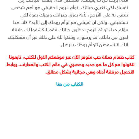
الذي يريك كل ما يعيقك، الشخص الذي يلفت انتباهك إلى
نفسك لكي تغيري حياتك، توأم الروح الحقيقي هو أهم شخص
تلتقي به على الأرجح، لأنه يمزق جدرانك ويهزك بقوة لكي
تستفيقي، ولكن ان تعيشي مع توأم روحك إلى الأبد؟ كلا. هذا
مؤلم جدا، توائم الروح يدخلون حياتك فقط ليكشفوا لك طبقة
اخرى من ذاتك، ثم يرحلون، وشكرا لله على ذلك غير أن مشكلتك
انك لا تسمحين لتوأم روحك بالرحيل.
كتاب طعام صلاة حب متوفر الآن عبر موقعكم الاول للكتب، تابعونا
لتكونوا مع كل ما هو جديد وحصري في عالم الكتب والمعارف، روابط
التحميل مرفقة أدناه وهي مجانية بشكل مطلق.
الكتاب من هنا