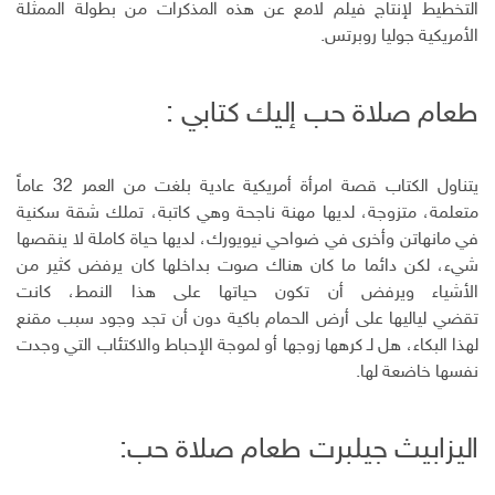
التخطيط لإنتاج فيلم لامع عن هذه المذكرات من بطولة الممثلة
ت
الأمريكية جوليا روبرتس.
ر
و
ن
طعام صلاة حب إليك كتابي :
ي
يتناول الكتاب قصة امرأة أمريكية عادية بلغت من العمر 32 عاماً
متعلمة، متزوجة، لديها مهنة ناجحة وهي كاتبة، تملك شقة سكنية
في مانهاتن وأخرى في ضواحي نيويورك، لديها حياة كاملة لا ينقصها
شيء، لكن دائما ما كان هناك صوت بداخلها كان يرفض كثير من
الأشياء ويرفض أن تكون حياتها على هذا النمط، كانت
تقضي لياليها على أرض الحمام باكية دون أن تجد وجود سبب مقنع
لهذا البكاء، هل لـ كرهها زوجها أو لموجة الإحباط والاكتئاب التي وجدت
نفسها خاضعة لها.
اليزابيث جيلبرت طعام صلاة حب: