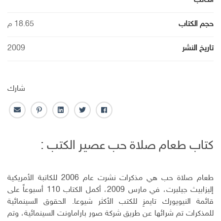
الكاتب
حجم الكتاب
18.65 م
تاريخ النشر
2009
شارك
ف
ت
ل
ب
ا
ا
و
ي
ن
ل
ي
ي
ن
ت
ب
كتاب طعام صلاة حب عصير الكتب :
س
ت
ك
ر
ر
ب
ر
ـ
س
ي
و
د
ت
د
ك
ا
ا
طعام صلاة حب هي مذكرات نشرت عام 2006 للكاتبة الأمريكية
ن
ل
إليزابيث جيلبرت، في مارس 2009، أكمل الكتاب 110 أسبوعاً على
إ
قائمة النيويورك تايمزِ للكتب الأكثر شيوعا. الحقوق السينمائية
ل
للمذكرات تم شرائها عن طريق شركة صور باراماونت السينمائية، وتم
ك