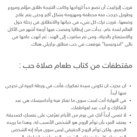
قررت إليزابيث أن تضع حداً لزواجها وكانت النتيجة طلاق مؤلم ومروع
وطويل خرجت منه محطمة ومهزومة بشكل أكبر وحتى يتم علاج
وضعها، قررت ترك كل شيء في حياتها والانطلاق في رحلة حول
العالم لمدة عام، بدأت من إيطاليا وقضت فيها أربعة أشهر من الأكل
والاستمتاع بالحياة، ومن ثم سافرت إلى الهند، ثم أنهت عامها في
بالي “اندونيسيا” فوقعت في حب مطلق برازيلي هناك.
مقتطفات من كتاب طعام صلاة حب :
ان عجزت ان تكوني سيدة تفكيرك فأنت في ورطة كبيرة لن تخرجي
منها أبداً.
في النهاية أنت لست سوى ما تفكر فيه وأحاسيسك هي عبد
لأفكارك و أنت عبد لعواطفك.
لا تنسي أبداً أنكِ في يوم من الأيام تعرّفتِ على نفسكِ كصديقة.
يعتقد المرء بأن توأم الروح هو الشخص الأنسب له، وهذا ما يريده
الجميع، ولكن توأم الروح الحقيقي ليس سوى مرآة إنه الشخص