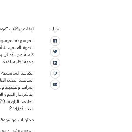
شارك
نبذة عن كتاب “موس
الموسوعة الميسرة
ف
الندوة العالمية ل
ا
ت
كاملة عن الأديان و
ي
و
وجهة نظر سلفية.
س
ل
ي
ب
ي
ت
الكتاب: الموسوعة ا
و
ب
ن
ر
المؤلف: الندوة الع
ك
ن
ك
ا
إشراف وتخطيط ومرا
ت
ـ
ل
الناشر: دار الندوة ا
ر
د
ب
س
الطبعة: الرابعة، 1420 هـ
ا
ر
ت
عدد الأجزاء: 2
ن
ي
د
محتويات موسوعة ال
ا
ل
المقالة الأولى: عق