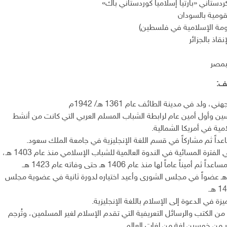
ردستاني «بارتيا إسلاميا كوردستاني باك»
لقومية بالسودان
ومة الإسلامية في فلسطين)
نقاذ بالجزائر
 بمصر
لف:
، ولد في مدينة الطائف عام 1361 هـ/ 1942م
ين وأول أمين عام لرابطة الشباب المسلم العربي التي كانت من أنشط
مية في أمريكا الشمالية.
عداً ثم مشاركاً في قسم اللغة الإنجليزية في جامعة الملك سعود.
عمل متطوعاً في الفترة المسائية في الندوة العالمية للشباب الإسلامي منذ عام 1403 هـ،
م أميناً عاماً لها منذ عام 1406 هـ حتى وفاته عام 1423 هـ.
اختير عام 1417هـ عضواً في مجلس الشورى وأعيد اختياره لدورة ثانية في عضوية مجلس
ة في الدعوة إلى الإسلام باللغة الإنجليزية.
 الكتب والرسائل التعريفية التي تقدم الإسلام لغير المسلمين، وتُرجم
ر من خمسين لغة من لغات العالم.