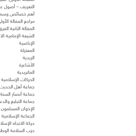
إ
التعريف – أصول عق
ل
أهم خصائص وسمات 
ك
مراجع المقالة الأول
ت
المقالة الثانية:الف
ر
الشيعة الإمامية الا
و
ن
الإباضية
ي
المعتزلة
الزيدية
الأشاعرة
الماتريدية
الحركات الإسلامية
جماعة أهل الحديث
جماعة أنصار السنة 
جماعة التبليغ والدع
الإخوان المسلمون
الجماعة الإسلامية 
حركة الاتجاه الإس
حزب السلامة الوطني