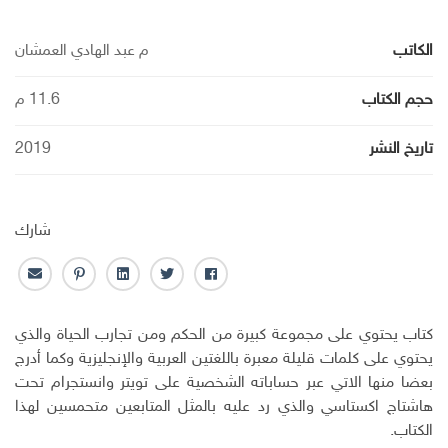
الكاتب
م عبد الهادي العمشان
حجم الكتاب
11.6 م
تاريخ النشر
2019
شارك
ف
ت
ل
ب
ا
ا
و
ي
ن
ل
ي
ي
ن
ت
ب
كتاب يحتوي على مجموعة كبيرة من الحكم ومن تجارب الحياة والذي
س
ت
ك
ر
ر
يحتوي على كلمات قليلة معبرة باللغتين العربية والإنجليزية وكما أدرج
ب
ر
ـ
س
ي
بعضا منها الاتي عبر حساباته الشخصية على تويتر وانستجرام تحت
و
د
ت
د
هاشتاج اكستاسي والذي رد عليه بالمثل المتابعين متحمسين لهذا
ك
ا
ا
ن
ل
الكتاب.