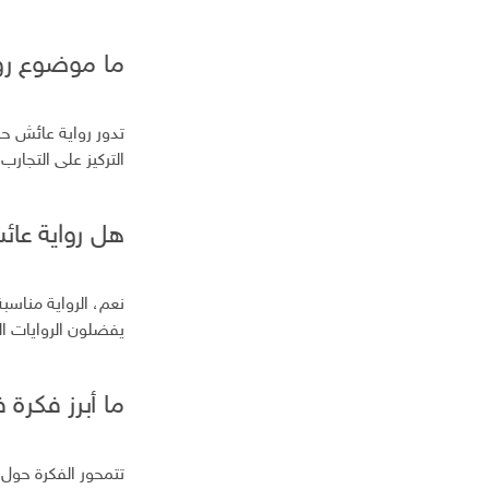
ما موضوع رو
تدور رواية عائش حو
التركيز على التجارب
هل رواية عائ
نعم، الرواية مناسب
يفضلون الروايات ال
ما أبرز فكرة
تتمحور الفكرة حول ت