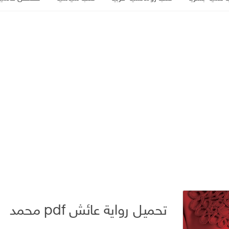
تحميل رواية عائش pdf محمد