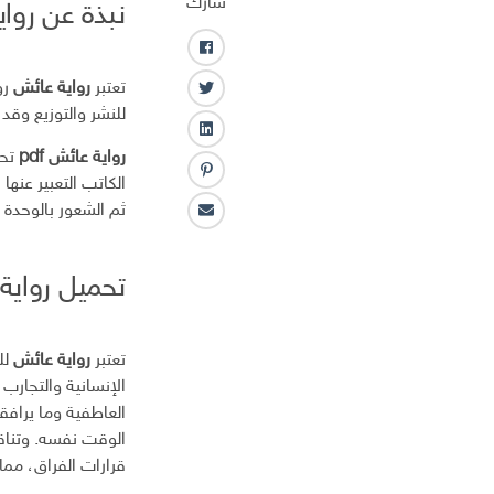
شارك
نبذة عن روا
ف
ا
تعتبر
رواية عائش
رو
ت
ي
للنشر والتوزيع وقد
و
س
ل
ي
ب
رواية عائش pdf
تحت
ي
ت
و
ب
الكاتب التعبير عنه
ن
ر
ك
ن
ك
ثم الشعور بالوحدة 
ا
ت
ـ
ل
ر
د
ب
س
ا
تحميل رواية عائش df
ر
ت
ن
ي
د
ا
تعتبر
رواية عائش
لل
ل
الإنسانية والتجارب
إ
العاطفية وما يرا
ل
الوقت نفسه. وتناقش
ك
قرارات الفراق، مما
ت