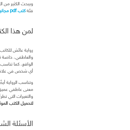
ر
ويبحث الكثير من ال
و
فئة
كتب pdf مجانية
ن
ي
لمن هذا الك
رواية عائش للكاتب 
والعاطفي، خاصة ت
الواقع، كما تناسب 
أي شخص في علاقات
وتناسب الرواية أيض
معنى عاطفي عميق، 
والتغيرات التي تطرأ
لتحميل الكتب الموثوقة pdf
الأسئلة الشا