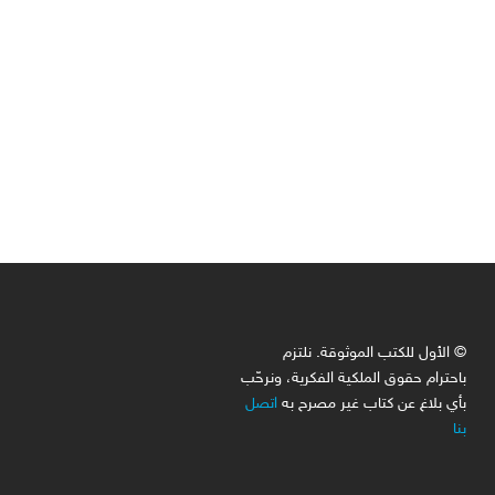
© الأول للكتب الموثوقة. نلتزم
باحترام حقوق الملكية الفكرية، ونرحّب
بأي بلاغ عن كتاب غير مصرح به
اتصل
بنا