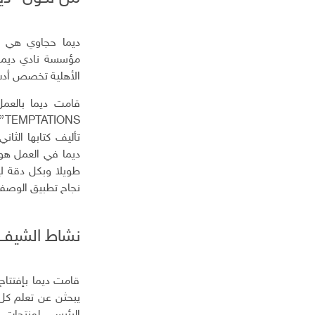
إ
ل
ك
ديما حجاوي هي ش
ت
ر
الأهلية تخصص أدب
و
ن
ي
NS
ديما في العمل هو 
طويلا وبكل دقة ل
نجاح تطبيق الوصفا
نشاط الشيف “
قامت ديما بإفتتاح