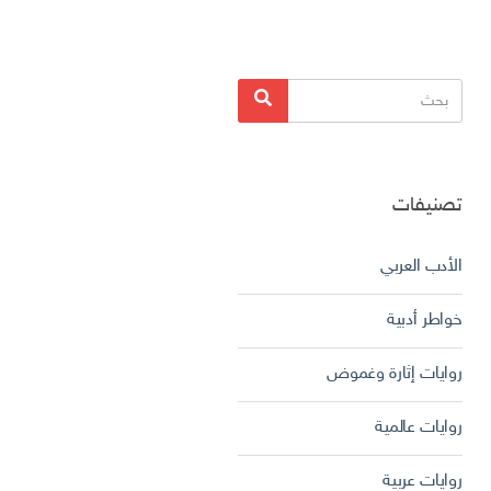
البحث
بحث
عن:
تصنيفات
الأدب العربي
خواطر أدبية
روايات إثارة وغموض
روايات عالمية
روايات عربية