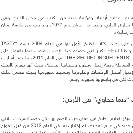
يف مطبخ أردنية، ومؤلفة عديد من الكتب في مجال الطبخ. وهي
مؤسسة نادي ديما حجاوي للطبخ، ولدت في عمان عام 1977، وتخرجت من جامعة عمان
 إنجليزي.
قامت ديما بالعمل على إصدار كتاب الطبخ الأول لها في العام 2009 بإسم “TASTY
TEMPTATIO” ونظرا للنجاح الكبير التي حصده هذا الإصدار، قامت ديما بالعمل على
تأليف كتابها الثاني “THE SECRET INGREDIENTS” في العام 2011، ما يميز أسلوب
البساطة ودقة إختيار وتطوير وصفاتها الخاصة، حيث أنها تقوم بالبحث
إختيار أفضل الوصفات وتطويرها وتبسيط مفهومها بحيث تضمن بذلك
ت لكل من يتابعونها بسهولة ويسر.
ديما حجاوي” في الأردن:
 مركز لتعليم الطبخ في عمان حيث تنضم لها بكل حصة السيدات اللاتي
يبحثن عن تعلم كل جديد في عالم المطبخ، تم إختيار ديما في العام 2012 من قبل الموزع