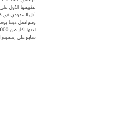
الرئيسي لمنتجات 
أبل السعودي في ذل
وتتواصل ديما يومي
متابع على إنستيغرام و4000 متابع على 