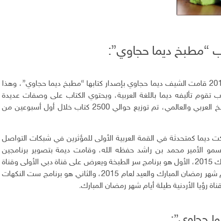
ب “مطبخ ديما حجاوي”:
في شهر نوفمبر 2014 قامت الشيف ديما حجاوي بإصدار كتابها “مطبخ ديما حجاوي”، وهذا
ب تقوم تأليفه ديما باللغة العربية، ويحتوي الكتاب على وصفات عديدة
ومتنوعة من المطبخ العربي والعالمي، تم توزيع حوالي 2500 كتاب خلال أول أسبوعين من
ر2015 شاركت ديما كمتحدثة في القمة العربية الأولى للمؤثرين في شبكات التواصل
 سمو الأمير محمد بن راشد حفظه الله، وقامت ديمة بتصوير برنامجين
لشهر رمضان المبارك 2015، الأول هو برنامج سر الطبخة ويعرض على قناة دبي الأولى وقناة
سما دبي طيلة أيام شهر رمضان المبارك والعيد لعام 2015، والثاني هو برنامج ست النكهات
ة رؤيا الأردنية طيلة أيام شهر رمضان المبارك.
ا حجاوي”: