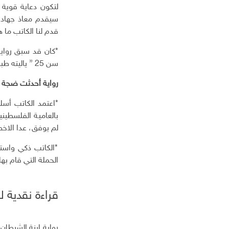
ك
لتكون دعاية قوية ج
ت
سيقدم معاذ جهاد ب
ر
قدم لنا الكاتب ما
و
ن
*كان قد سبق
رواي
ي
سن 25 ” ياليته طبق هذا العنوان ولا يقرب الكتابة قبل اجادتها وتعلم أصولها.
رواية أحدثت ضجة 
*اعتمد الكاتب أس
بالعامية الفلسطين
لم يوفق، عدا الاخطا
*الكاتب ذكي واست
الحملة التي قام بها 
قراءة نقدية لـ
رواية ابنة الشيطان
ش