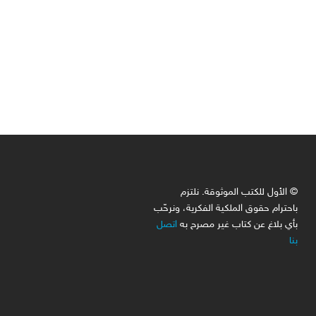
© الأول للكتب الموثوقة. نلتزم
باحترام حقوق الملكية الفكرية، ونرحّب
بأي بلاغ عن كتاب غير مصرح به
اتصل
بنا