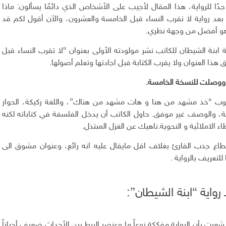
دًا للرواية، هذا المقال لأجيب على الأشخاص الذي دائمًا يسألون: ماذا
عد رواية لا تقرب النساء قبل الخامسة والعشرون، والآن أقول لكم قد
 هو أفضل من وجهة نظري.
ة ابنة الشيطان
للكاتب نشر مولودته الأولى بعنوان “لا تقرب النساء قبل
ووصلت للنسخة الخامسة.
لوب “خذ مشهد من هنا و هات مشهد من هناك”، واللغة ركيكة، الحوار
ية، والوصف غير موفق. حاول الكاتب أن يدخل الفلسفة في كتاباته لكنه
ء الاملائية و النحوية.ناهيك عن الغزل المبتذل.
طاع جذب القارئ بغلاف اقل مايقال عليه انه رائع، وعنوان مشوق الى
للتعريف بالرواية .
 رواية “ابنة الشيطان”:
عرت بأن الرواية مفككة نوعاً ما وعنصر الربط بين الأحداث ضعيف أحياناً