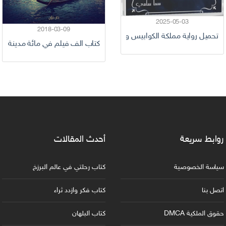
2025-05-03
2018-03-09
تحميل رواية مملكة الكوابيس والضباب pdf الكاتبة سما سامي
كتاب الف فيلم في مائة مدينة pdf كاملة
pdf كامل
روابط سريعة
أحدث المقالات
سياسة الخصوصية
كتاب رحلتي في عالم البرزخ
اتصل بنا
كتاب فكر وازدد ثراء
حقوق الملكية DMCA
كتاب البلهان