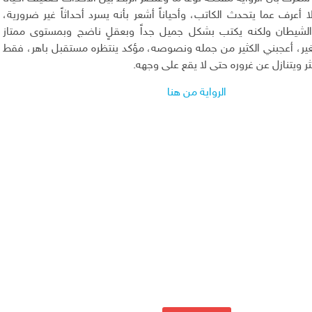
أعرف عما يتحدث الكاتب، وأحياناً أشعر بأنه يسرد أحداثاً غير ضرورية،
 الشيطان
ولكنه يكتب بشكل جميل جداً وبعقلٍ ناضج وبمستوى ممتاز
صغير، أعجبني الكثير من جمله ونصوصه، مؤكد ينتظره مستقبل باهر، فقط
ثر ويتنازل عن غروره حتى لا يقع على وجهه.
الرواية من هنا