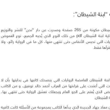
 “ابنة الشيطان”:
شيطان
مكونة من 265 صفحة وصدرت عن دار “نحن” للنشر والتوزيع
اية ابنة الشيطان pdf
من ذلك النوع الذي يُحبه الجميع، نوع الغموض
وايات التي تحبس الأنفاس حتى تنتهي منها، كل ما في الرواية رائع، ولا
رأها فقط.
ابنة الشيطان
الغامضة الروايات التي ينصحك كاتبها في بدايتها بأن لا
يات التي أعتدت على قراءتها من العراب أحمد خالد توفيق، و من الكاتب
ض الذي يُعتم على الجو العام ويجعلك تعشق الرواية حتى تنتهي بها،
 الشيطان.
ن
معاذ جهاد الجديدة الذي بدأها الكاتب بمجموعة من الأسئلة كانت كافية