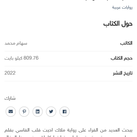
روايات عربية
حول الكتاب
الكاتب
سهام محمد
حجم الكتاب
809.76 كيلو بايت
تاريخ النشر
2022
شارك
ف
ت
ل
ب
ا
ا
و
ي
ن
ل
ي
ي
ن
ت
ب
يبحث العديد من القراء على رواية ملاك احيت قلب القاسي بقلم
س
ت
ك
ر
ر