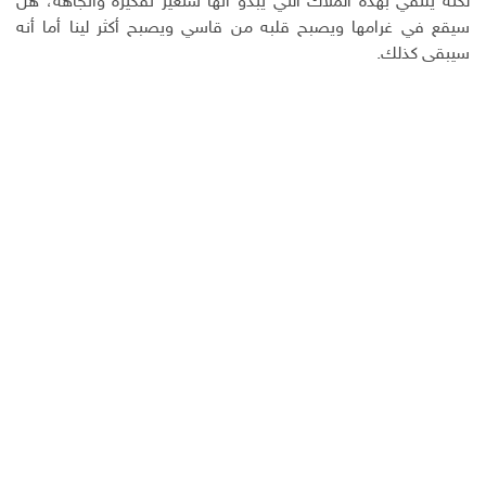
لكنه يلتقي بهذه الملاك التي يبدو أنها ستغير تفكيره واتجاهه، هل
سيقع في غرامها ويصبح قلبه من قاسي ويصبح أكثر لينا أما أنه
سيبقى كذلك.