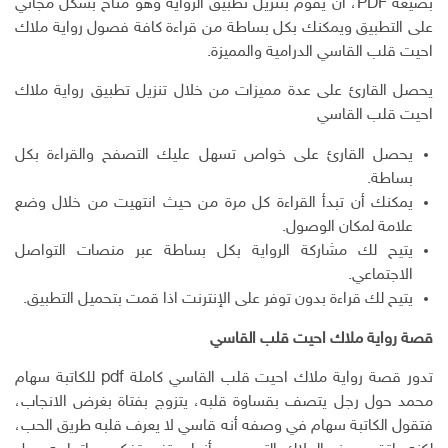
بصيغة PDF، أن يقوم بتنزيل تطبيق الرواية وهو متاح بشكل مجاني
على التطبيق ويمكنك بكل بساطة من قراءة كافة فصول رواية ملاك
احيت قلب القاسي الدرامية والمميزة.
يحصل القارئ على عدة مميزات من خلال تنزيل تطبيق رواية ملاك
احيت قلب القاسي
يحصل القارئ على خواص تسهل عليك التصفح والقراءة بكل
بساطة.
يمكنك أن تبدأ القراءة كل مرة من حيث انتهيت من خلال وضع
علامة لمكان الوصول.
يتيح لك مشاركة الرواية بكل بساطة عبر منصات التواصل
الاجتماعي.
يتيح لك قراءة بدون توفر على الإنترنت اذا قمت بتحميل التطبيق.
قصة رواية ملاك احيت قلب القاسي
تدور قصة رواية ملاك احيت قلب القاسي كاملة pdf للكاتبة سهام
محمد حول رجل يتصف بقساوة قلبه، يتزوج بفتاة بغرض الانجاب،
فتقول الكاتبة سهام في وصفه أنه قاسي لا يعرف قلبه طريق الحب،