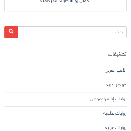
تحميل رواية جارلند pdf كاملة
البحث
بحث
عن:
تصنيفات
الأدب العربي
خواطر أدبية
روايات إثارة وغموض
روايات عالمية
روايات عربية