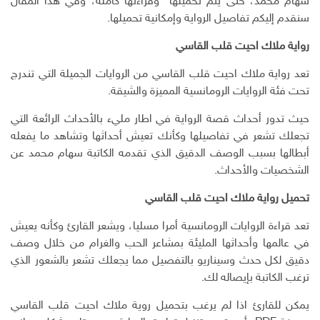
سهام محمد، حتى يتم تحميلها وقراءتها كاملة، وفي هذا المقال
ب
ر
ـ
س
ي
سنقدم إليكم تفاصيل الرواية وإمكانية تحميلها.
و
د
ت
د
ك
ا
ا
رواية ملاك احيت قلب القاسي
ن
ل
إ
تعد رواية ملاك احيت قلب القاسي من الروايات الجميلة التي تندرج
ل
تحت فئة الروايات الرومانسية المميزة والشيقة.
ك
ت
حيث تدور أحداث قصة الرواية في اطار مليء بالأحداث الرائعة التي
ر
تجعلك تشعر في تفاصيلها وكأنك تعيش أحداثها وتشاهد ما يفعله
و
أبطالها بسبب الوصف الدقيق الذي تقدمه الكاتبة سهام محمد عن
ن
الشخصيات والأحداث.
ي
تحميل رواية ملاك احيت قلب القاسي
تعد قراءة الروايات الرومانسية أمرا مسليا، ويشعر القارئ وكأنه يعيش
في عالمها وأحداثها المليئة بمشاعر الحب والغرام من خلال وصف
دقيق لكل حدث وسيناريو بالتفصيل مما يجعلك تشعر بالشعور الذي
ترغب الكاتبة بإيصاله لك.
يمكن للقارئ اذا لم يرغب بتحميل روية ملاك احيت قلب القاسي