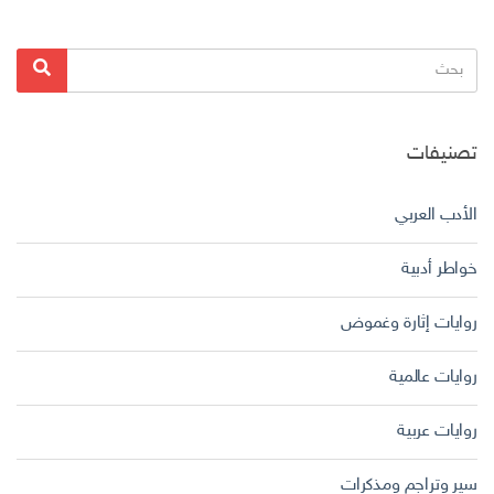
البحث
بحث
عن:
تصنيفات
الأدب العربي
خواطر أدبية
روايات إثارة وغموض
روايات عالمية
روايات عربية
سير وتراجم ومذكرات