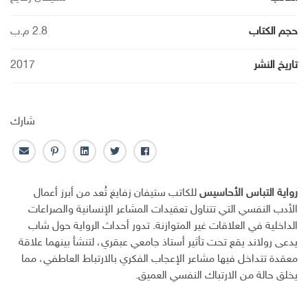
حجم الكتاب
2.8 م.ب
تاريخ النشر
2017
شارك
ف
ت
ل
ب
ا
ا
و
ي
ن
ل
ي
ي
ن
ت
ب
رواية التباس الأحاسيس
للكاتب ستيفان زفايغ تُعد من أبرز أعمال
س
ت
ك
ر
ر
الأدب النفسي التي تتناول تعقيدات المشاعر الإنسانية والصراعات
ب
ر
ـ
س
ي
الداخلية في العلاقات غير المتوازنة. تدور أحداث الرواية حول شاب
و
د
ت
د
يدعى رولاند يقع تحت تأثير أستاذ جامعي عبقري، لتنشأ بينهما علاقة
ك
ا
ا
ن
ل
معقدة تتداخل فيها مشاعر الإعجاب الفكري بالارتباط العاطفي، مما
إ
يخلق حالة من الارتباك النفسي العميق.
ل
ك