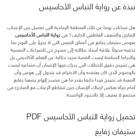
ت
نبذة عن رواية التباس الأحاسيس
ر
و
ن
هل تساءلت يوما عن تلك المنطقة الرمادية التي تفصل بين الإعجاب
ي
الفكري والشغف العاطفي الجارف؟ في
رواية التباس الأحاسيس
يغوص ستيفان زفايغ في أعماق النفس التي لا تجرؤ على البوح بما
تخفيه محولاً علاقة أستاذ بطالبه إلى مسرح حي للصراعات النفسية
والدراما الصامتة ليست القصة مجرد حكاية عن التعلم الأكاديمي بل
هي تشريح دقيق للحظات التي يدرك فيها الإنسان أن مشاعره ليست
بالوضوح الذي كان يعتقده وأن الاحترام قد يتحول إلى هوس وأن
التبعية قد تصبح قيدا خانقا بقدر ما هي مصدر إلهام يضعنا زفايغ
أمام مرآة تعكس ارتباك الإنسان حين تتقاطع الرغبات مع المبادئ في
مجتمع لا يعترف إلا بالحدود الواضحة.
تحميل رواية التباس الأحاسيس PDF
ستيفان زفايغ