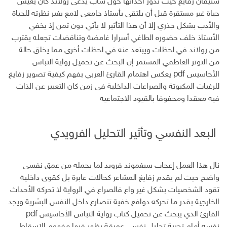
ستيفان زفايغ حيث تدور أحداثها حول شاب يُدعى رولاند كان يعيش
حياة غير مستقرة قبل أن يلتقي بأستاذ جامعي لامع يغير نظرته للحياة
والأدب بشكل جذري إلا أن هذا التأثير لا يأتي دون ثمن إذ يخفي
الأستاذ خلف حضوره الطاغي أسرارا غامضة وتناقضات تجعله يقترب
من رولاند في لحظات ويبتعد عنه في لحظات أخرى مما يخلق حالة
من التوتر العاطفي المستمر إن البحث عن تحميل رواية التباس
الأحاسيس pdf يعكس اهتمام القارئ العربي بفهم كيفية تصوير زفايغ
للرغبات المكبوتة والصراعات الداخلية في زمن كان التعبير عن الذات
فيه معقدا ومحفوفا بالقيود الاجتماعية
البعد النفسي وتأثير التحليل الفرويدي
نال هذا العمل إعجاب سيغموند فرويد لما يحمله من عمق نفسي
واضح حيث لم يقدم زفايغ المشاعر كحالات عابرة بل كقوى داخلية
تقود الشخصيات بشكل غير واع فالصراع في الرواية لا تحركه الأحداث
الخارجية بقدر ما تحركه دوافع خفية تتصارع داخل النفس البشرية ويجد
القارئ الذي يبحث عن تحميل كتاب رواية التباس الأحاسيس pdf
نفسه أمام تجربة تحليل نفسي عميقة يظهر فيها مفهوم الإسقاط