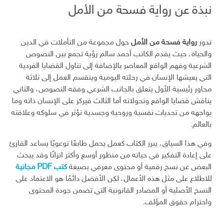
ك
نبذة عن رواية فسحة من الأمل
ت
ر
و
تدور
رواية فسحة من الأمل
حول مجموعة من التأملات في الدين
ن
والحياة، حيث يقدم الكاتب أحمد سالم رؤية تجمع بين النصوص
ي
الشرعية وفهم الواقع المعاصر بالإضافة إلى تناول القضايا الفردية
التي يعيشها الإنسان في رحلته اليومية وينقسم العمل إلى ثلاثة
محاور رئيسية الأول يتعلق بالجانب الشرعي وفقه النصوص، والثاني
يناقش قضايا الواقع وتحولاته أما الثالث فيركز على الإنسان ذاته وما
يواجهه من تحديات نفسية وروحية وجسدية تؤثر في سلوكه وعلاقته
بالعالم.
وفي هذا السياق، يبرز الكتاب كعمل يحمل طابعًا توعويًا يساعد القارئ
على إعادة التفكير في حياته من منظور أوسع وأكثر اتزانًا وقد يبحث
البعض عن نسخ رقمية أو محتوى معرفي بصيغة
كتب PDF مجانية
للاطلاع على مثل هذه الأعمال، لكن الأفضل دائمًا هو الاعتماد على
النسخ الأصلية أو المصادر القانونية التي تضمن جودة المحتوى
واحترام حقوق المؤلف.