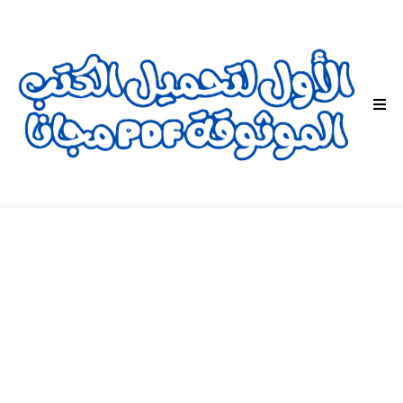
ا
ل
ق
ا
ئ
م
ة