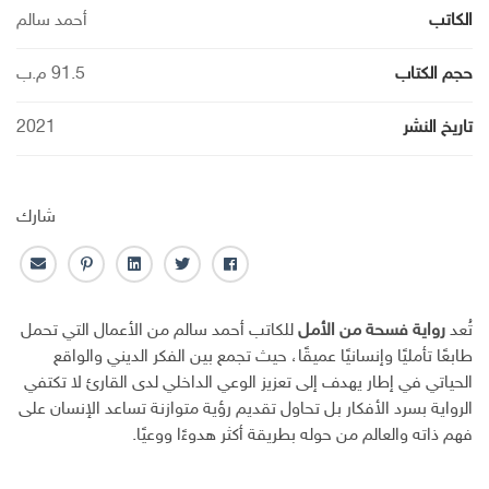
الكاتب
أحمد سالم
حجم الكتاب
91.5 م.ب
تاريخ النشر
2021
شارك
ف
ت
ل
ب
ا
ا
و
ي
ن
ل
ي
ي
ن
ت
ب
تُعد
رواية فسحة من الأمل
للكاتب أحمد سالم من الأعمال التي تحمل
س
ت
ك
ر
ر
طابعًا تأمليًا وإنسانيًا عميقًا، حيث تجمع بين الفكر الديني والواقع
ب
ر
ـ
س
ي
الحياتي في إطار يهدف إلى تعزيز الوعي الداخلي لدى القارئ لا تكتفي
و
د
ت
د
الرواية بسرد الأفكار بل تحاول تقديم رؤية متوازنة تساعد الإنسان على
ك
ا
ا
ن
ل
فهم ذاته والعالم من حوله بطريقة أكثر هدوءًا ووعيًا.
إ
ل