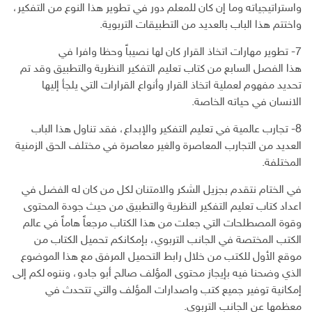
واستراتيجياته وما إن كان للمعلم دور في تطوير هذا النوع من التفكير،
واختتم هذا الباب بالعديد من التطبيقات التربوية.
7- تطوير مهارات اتخاذ القرار كان لها نصيباً وحظا وافرا في
هذا الفصل السابع من كتاب تعليم التفكير النظرية والتطبيق وقد تم
تحديد مفهوم لعملية اتخاذ القرار وأنواع القرارات التي يلجأ إليها
الانسان في حياته الخاصة.
8- تجارب عالمية في تعليم التفكير والإبداع، فقد تناول هذا الباب
العديد من التجارب المعاصرة والغير معاصرة في مختلف الحق الزمنية
المختلفة.
في الختام نتقدم بجزيل الشكر والامتنان لكل من كان له الفضل في
اعداد كتاب تعليم التفكير النظرية والتطبيق من حيث جودة المحتوى
وقوة المصطلحات التي جعلت من هذا الكتاب مرجعاً هاماً في عالم
الكتب المختصة في الجانب التربوي، بإمكانكم تحميل الكتاب من
موقع الأول للكتب من خلال رابط التحميل المرفق مع هذا الموضوع
الذي وضحنا فيه بإيجاز محتوى المؤلف صالح أبو جادو، وننوه لكم إلى
إمكانية توفير جميع كتب واصدارات المؤلف والتي تتحدث في
معظمها عن الجانب التربوي.