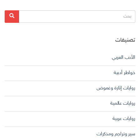
البحث
بحث
عن:
تصنيفات
الأدب العربي
خواطر أدبية
روايات إثارة وغموض
روايات عالمية
روايات عربية
سير وتراجم ومذكرات