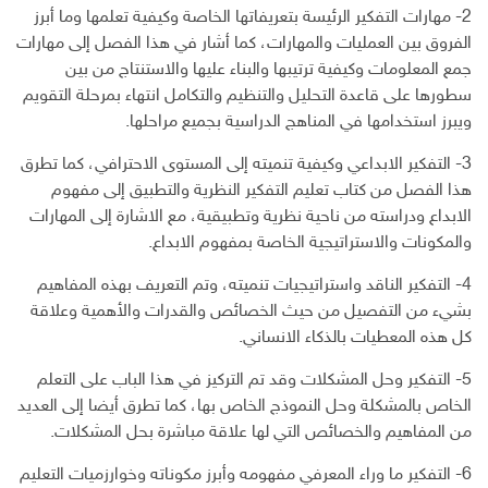
2- مهارات التفكير الرئيسة بتعريفاتها الخاصة وكيفية تعلمها وما أبرز
الفروق بين العمليات والمهارات، كما أشار في هذا الفصل إلى مهارات
جمع المعلومات وكيفية ترتيبها والبناء عليها والاستنتاج من بين
سطورها على قاعدة التحليل والتنظيم والتكامل انتهاء بمرحلة التقويم
ويبرز استخدامها في المناهج الدراسية بجميع مراحلها.
3- التفكير الابداعي وكيفية تنميته إلى المستوى الاحترافي، كما تطرق
هذا الفصل من كتاب تعليم التفكير النظرية والتطبيق إلى مفهوم
الابداع ودراسته من ناحية نظرية وتطبيقية، مع الاشارة إلى المهارات
والمكونات والاستراتيجية الخاصة بمفهوم الابداع.
4- التفكير الناقد واستراتيجيات تنميته، وتم التعريف بهذه المفاهيم
بشيء من التفصيل من حيث الخصائص والقدرات والأهمية وعلاقة
كل هذه المعطيات بالذكاء الانساني.
5- التفكير وحل المشكلات وقد تم التركيز في هذا الباب على التعلم
الخاص بالمشكلة وحل النموذج الخاص بها، كما تطرق أيضا إلى العديد
من المفاهيم والخصائص التي لها علاقة مباشرة بحل المشكلات.
6- التفكير ما وراء المعرفي مفهومه وأبرز مكوناته وخوارزميات التعليم