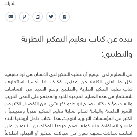
شارك
ف
ت
ل
ب
ا
ا
و
ي
ن
ل
ي
ي
ن
ت
ب
نبذة عن كتاب تعليم التفكير النظرية
س
ت
ك
ر
ر
ب
ر
ـ
س
ي
و
د
ت
د
والتطبيق:
ك
ا
ا
ن
ل
إ
من المعلوم لدى الجميع أن عملية التفكير لدى الانسان هي ثرة حقيقية
ل
بكل ما تعني الكلمة من معنى، فكيف اذا أحسنا استثمارها،
ك
كتاب تعليم التفكير النظرية والتطبيق وضع العديد من الاساسات
ت
للاستثمار في هذه العملية المجدية للفرد والمجتمع على المدى القريب
ر
و
والبعيد، مؤلف كتاب صالح أبو جادو ذكر بشيء من التفصيل الكثير من
ن
الأمور الداعمة والهامة لنجاح عملية تعليم التفكير نظرياً وتطبيقياً ،
ي
الكثير من المؤسسات التربوية انتهجت هذا الكتاب داخل أروقتها للبناء
عليه والاستفادة منه كونه أصبح مرجعا للمختصين التربويين على
اختلاف مجالات عملهم سوى في مجالات التفكير أو الابداع، انطلاقاً