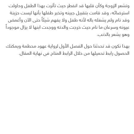
وتشعر الزوجة وكأن قلبها قد انفطر حيث تأثرت بهذا الطفل وحاولت
استرضائه، وقد قامت بتقبيل جبينه وتخبر طفلها بأنها ليست حزينة
وقد نام ولم يشغله باله لأنه طفل ولا يفهم شيئاً حتى الآن وأغمض
عيونه وسرعان ما نام حيث خرجت والدته ووجدت ابنها لا يزال موجوداً
وهو يشعر بالذنب.
بهذا نكون قد تحدثنا حول الفصل الأول لرواية عهود محطمة ويمكنك
الحصول رابط تحميلها من خلال الرابط المتاح في نهاية المقال.