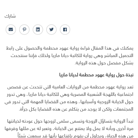
شارك
ف
ت
ل
ب
ا
ا
و
ي
ن
ل
ي
ي
ن
ت
ب
يمكنك في هذا المقال قراءة رواية عهود محطمة والحصول على رابط
س
ت
ك
ر
ر
التحميل المباشر وهي رواية للكاتبة ديانا ماريا ولذلك فإننا سنتحدث
ب
ر
ـ
س
ي
بشكل مفصل حول هذه الرواية.
و
د
ت
د
ك
ا
ا
نبذة حول رواية عهود محطمة لديانا ماريا
ن
ل
إ
تعد رواية عهود محطمة من الروايات العامية التي تتحدث عن قصص
ل
اجتماعية باللهجة الشعبية المصرية وهي للكاتبة ديانا ماريا، وهي تدور
ك
حول الخيانة الزوجية وأسبابها، وهذه من القضايا المهمة التي تدور في
ت
المجتمعات ولكن لا يوجد من يتكلم عن هذه القضايا بكل جرأة.
ر
و
تبدأ الرواية بتساؤل الزوجة وتسمى سلمى لزوجها حول عودته لخيانتها
ن
مرة أخرى وبأنه لا يمل ولا يمتنع عن الخيانة، وتعبر له عن مللها وقرفها
ي
من هذه الحياة، ويحاول أن يقوم بإقناعها بأنها قد سمعت شيئاً