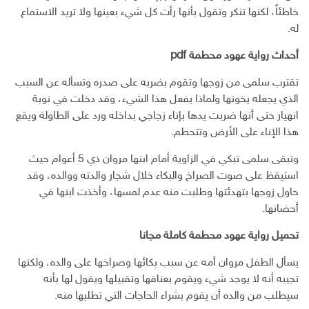
خاطئاً، لكنها تنكر وتقول بأنها رأت كل شيء بعينها ولا تريد الاستماع
له.
أحداث رواية عهود محطمة pdf
تقترب سلمى من زوجها وتقوم بضربه على صدره وتسأله عن السبب
الذي يجعله يخونها ولماذا يفعل هذا الشيء، وقد دخلت في نوبة
انهيار حتى أنها ضربت يدها بإناء زجاجي بداخله ورد على الطاولة ويقع
هذا الإناء على الأرض وتتحطم.
وتبقى سلمى تبكي في الزاوية أمام ابنها مروان ذي 5 أعوام حيث
استيقظ على صوت الصراخ والبكاء خلال شجار والدته ووالده، وقد
حاول زوجها بتهدئتها وطلبت منه عدم لمسها، وأخذت ابنها في
أحضانها.
تحميل رواية عهود محطمة كاملة مجانا
يسأل الطفل مروان أمه عن سبب بكائها وصراخها على والده، ولكنها
تجيبه أنه لا يوجد شيء ويقوم بعناقها وتقبيلها ويقول لها بأنه
سيطلب من والده أن يقوم بشراء الحاجات التي تطلبها منه.